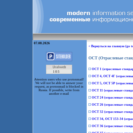
07.08.2026
< Вернуться на главную (go t
ОСТ (Отраслевые стан
ОСТ 1 (отраслевые станда
ОСТ 4, ОСТ 4Г (отраслевы
Attention users who use protonmail!
We will not be able to answer your
ОСТ 5, ОСТ 5Р (отраслевые
request, as protonmail is blocked in
Russia. If possible, write from
ОСТ 11 (отраслевые станд
another e-mail
ОСТ 24 (отраслевые стан
ОСТ 26 (отраслевые станд
ОСТ 32 (отраслевые станд
ОСТ 34, ОСТ 153-34 (отра
ОСТ 36 (отраслевые станд