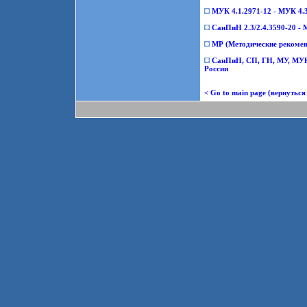
МУК 4.1.2971-12 - МУК 4.3
СанПиН 2.3/2.4.3590-20 - М
МР (Методические рекомен
СанПиН, СП, ГН, МУ, МУК
России
< Go to main page (вернуться