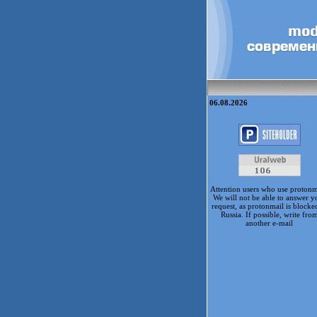
06.08.2026
Attention users who use protonm
We will not be able to answer y
request, as protonmail is blocke
Russia. If possible, write fro
another e-mail