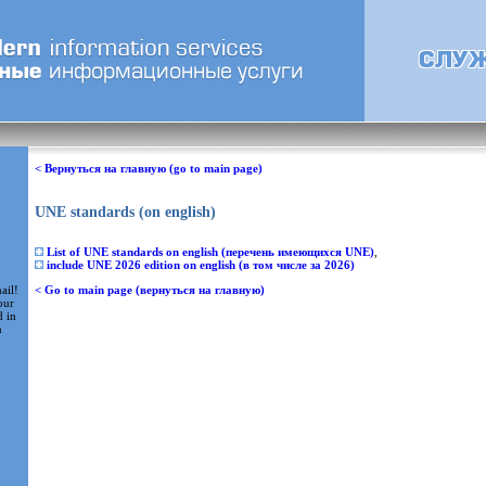
< Вернуться на главную (go to main page)
UNE standards (on english)
List of UNE standards on english (перечень имеющихся UNE)
,
include UNE 2026 edition on english (в том числе за 2026)
ail!
< Go to main page (вернуться на главную)
our
d in
m