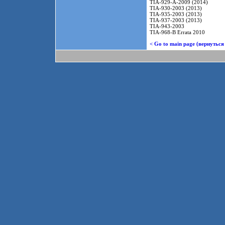
TIA-929-A-2009 (2014)
TIA-930-2003 (2013)
TIA-935-2003 (2013)
TIA-937-2003 (2013)
TIA-943-2003
TIA-968-B Errata 2010
< Go to main page (вернуться