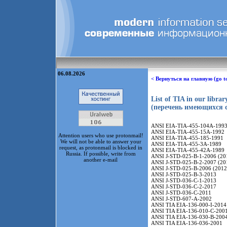
06.08.2026
< Вернуться на главную (go t
List of TIA in our librar
(перечень имеющихся 
ANSI EIA-TIA-455-104A-1993
ANSI EIA-TIA-455-15A-1992
Attention users who use protonmail!
ANSI EIA-TIA-455-185-1991
We will not be able to answer your
ANSI EIA-TIA-455-3A-1989
request, as protonmail is blocked in
ANSI EIA-TIA-455-42A-1989
Russia. If possible, write from
ANSI J-STD-025-B-1-2006 (20
another e-mail
ANSI J-STD-025-B-2-2007 (20
ANSI J-STD-025-B-2006 (2012
ANSI J-STD-025-B-3-2013
ANSI J-STD-036-C-1-2013
ANSI J-STD-036-C-2-2017
ANSI J-STD-036-C-2011
ANSI J-STD-607-A-2002
ANSI TIA EIA-136-000-I-2014
ANSI TIA EIA-136-010-C-200
ANSI TIA EIA-136-030-B-200
ANSI TIA EIA-136-036-2001