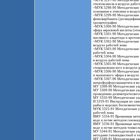
+МУК 5297-90 Методические у
этилгексанола в воздухе рабоч
+МУК 5298-90 Методические у
основания и этмозина в возду
+МУК 5299-90 Методические у
фенилкарбамата (десмидифама)
хроматографии
+МУК 5300-90 Методические у
эфира акриловой кислоты (это
+МУК 5301-90 Методические у
масляного альдегида и кротон
+МУК 5302-90 Методические у
воздухе рабочей зоны
+МУК 5303-90 Методические у
рабочей зоны
+МУК 5304-90 Методические у
в воздухе рабочей зоны
+МУК 5305-90 Методические у
стеариновокислого в воздухе 
+МУК 5306-90 Методические у
и малонового эфира в воздухе
+МУК 5307-90 Методические у
нитрофурфуролдиацетата в во
МУ 5308-90 Методические ука
МУ 5309-90 Методические ука
проведению дозиметрического 
МУ 5310-90 Методические указ
И 5319-91 Инструкция по сан
рыбы и морских беспозвоноч
МУК 5325-91 Методические ук
рабочей зоны
ВМУ 5334-91 Временные метод
воде и почве методом газожид
ВМУ 5336-91 Временные метод
воде и почве методом тонкос
МУ 5344-91 Методические указ
методами газожидкостной и т
МУ 5349-91 Методические указ