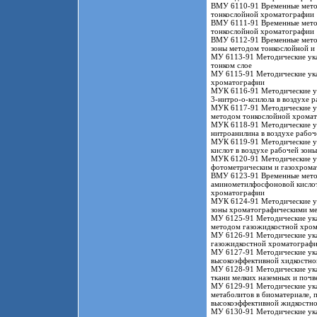
ВМУ 6110-91 Временные метод
тонкослойной хроматографии
ВМУ 6111-91 Временные метод
тонкослойной хроматографии
ВМУ 6112-91 Временные метод
зоны методом тонкослойной и
МУ 6113-91 Методические ука
тонком слое
МУ 6115-91 Методические ука
хроматографии
МУК 6116-91 Методические ук
3-нитро-о-ксилола в воздухе 
МУК 6117-91 Методические ук
методом тонкослойной хрома
МУК 6118-91 Методические ук
нитроанилина в воздухе рабоч
МУК 6119-91 Методические ук
кислот в воздухе рабочей зон
МУК 6120-91 Методические ук
фотометрическим и газохрома
ВМУ 6123-91 Временные метод
аминометилфосфоновой кислоты
хроматографии
МУК 6124-91 Методические ука
зоны хроматографическими м
МУ 6125-91 Методические указ
методом газожидкостной хро
МУ 6126-91 Методические ука
газожидкостной хроматографи
МУ 6127-91 Методические ука
высокоэффективной хидкостно
МУ 6128-91 Методические ука
ткани мелких наземных и поч
МУ 6129-91 Методические ука
метаболитов в биоматериале,
высокоэффективной жидкостн
МУ 6130-91 Методические ука