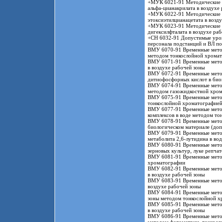
+МУК 6021-91 Методические у
альфа-цианакрилата в воздухе
+МУК 6022-91 Методические у
этоксиэтилцианацетата в возд
+МУК 6023-91 Методические у
дигексилфталата в воздухе ра
+СН 6032-91 Допустимые уров
персонала подстанций и ВЛ по
ВМУ 6070-91 Временные метод
методом тонкослойной хрома
ВМУ 6071-91 Временные метод
в воздухе рабочей зоны
ВМУ 6072-91 Временные метод
дитиофосфорных кислот в био
ВМУ 6074-91 Временные метод
методом газожидкостной хро
ВМУ 6075-91 Временные метод
тонкослойной хроматографией
ВМУ 6077-91 Временные метод
комплексов в воде методом т
ВМУ 6078-91 Временные метод
биологическом материале (до
ВМУ 6079-91 Временные метод
метаболита 2,6-лутидина в во
ВМУ 6080-91 Временные методи
зерновых культур, луке репча
ВМУ 6081-91 Временные метод
хроматографии
ВМУ 6082-91 Временные метод
в воздухе рабочей зоны
ВМУ 6083-91 Временные метод
воздухе рабочей зоны
ВМУ 6084-91 Временные метод
зоны методом тонкослойной х
ВМУ 6085-91 Временные метод
в воздухе рабочей зоны
ВМУ 6086-91 Временные метод