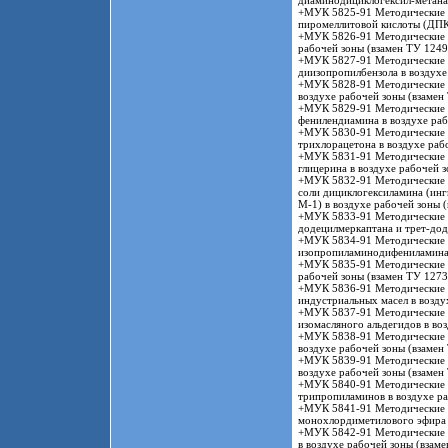
диаминодициклогексил-метана)
+МУК 5825-91 Методические у
пиромеллитовой кислоты (ДПК)
+МУК 5826-91 Методические у
рабочей зоны (взамен ТУ 1249
+МУК 5827-91 Методические у
диизопропилбензола в воздухе
+МУК 5828-91 Методические у
воздухе рабочей зоны (взамен
+МУК 5829-91 Методические у
фенилендиамина в воздухе раб
+МУК 5830-91 Методические у
трихлорацетона в воздухе раб
+МУК 5831-91 Методические у
глицерина в воздухе рабочей 
+МУК 5832-91 Методические у
соли дициклогексиламина (ин
М-1) в воздухе рабочей зоны 
+МУК 5833-91 Методические у
додецилмеркаптана и трет-дод
+МУК 5834-91 Методические у
изопропиламинодифениламина 
+МУК 5835-91 Методические у
рабочей зоны (взамен ТУ 1273
+МУК 5836-91 Методические у
индустриальных масел в возду
+МУК 5837-91 Методические у
изомасляного альдегидов в во
+МУК 5838-91 Методические у
воздухе рабочей зоны (взамен
+МУК 5839-91 Методические у
воздухе рабочей зоны (взамен
+МУК 5840-91 Методические у
трипропиламинов в воздухе р
+МУК 5841-91 Методические у
монохлордиметилового эфира 
+МУК 5842-91 Методические у
в воздухе рабочей зоны (взам