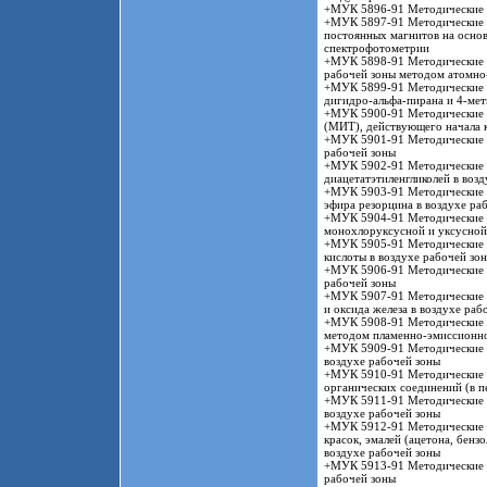
+МУК 5896-91 Методические у
+МУК 5897-91 Методические ук
постоянных магнитов на основ
спектрофотометрии
+МУК 5898-91 Методические у
рабочей зоны методом атомно
+МУК 5899-91 Методические у
дигидро-альфа-пирана и 4-мет
+МУК 5900-91 Методические у
(МИТ), действующего начала к
+МУК 5901-91 Методические у
рабочей зоны
+МУК 5902-91 Методические у
диацетатэтиленгликолей в воз
+МУК 5903-91 Методические у
эфира резорцина в воздухе ра
+МУК 5904-91 Методические у
монохлоруксусной и уксусной 
+МУК 5905-91 Методические у
кислоты в воздухе рабочей зо
+МУК 5906-91 Методические у
рабочей зоны
+МУК 5907-91 Методические у
и оксида железа в воздухе раб
+МУК 5908-91 Методические у
методом пламенно-эмиссионн
+МУК 5909-91 Методические у
воздухе рабочей зоны
+МУК 5910-91 Методические у
органических соединений (в пе
+МУК 5911-91 Методические у
воздухе рабочей зоны
+МУК 5912-91 Методические у
красок, эмалей (ацетона, бензо
воздухе рабочей зоны
+МУК 5913-91 Методические у
рабочей зоны