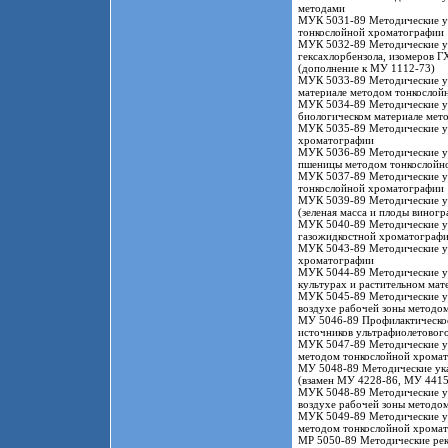
методами
МУК 5031-89 Методические ука
тонкослойной хроматографии
МУК 5032-89 Методические ук
гексахлорбензола, изомеров 
(дополнение к МУ 1112-73)
МУК 5033-89 Методические ук
материале методом тонкослой
МУК 5034-89 Методические ука
биологическом материале мет
МУК 5035-89 Методические ук
хроматографии
МУК 5036-89 Методические ука
пшеницы методом тонкослойн
МУК 5037-89 Методические ук
тонкослойной хроматографии
МУК 5039-89 Методические ука
(зеленая масса и плоды виног
МУК 5040-89 Методические ук
газожидкостной хроматограф
МУК 5043-89 Методические ук
хроматографии
МУК 5044-89 Методические ук
культурах и растительном ма
МУК 5045-89 Методические ук
воздухе рабочей зоны методо
МУ 5046-89 Профилактическое
источников ультрафиолетового
МУК 5047-89 Методические ук
методом тонкослойной хрома
МУ 5048-89 Методические ука
(взамен МУ 4228-86, МУ 4415
МУК 5048-89 Методические ук
воздухе рабочей зоны методо
МУК 5049-89 Методические ук
методом тонкослойной хрома
МР 5050-89 Методические реко