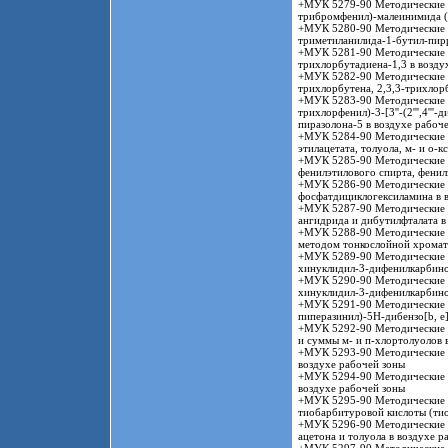
+МУК 5279-90 Методические у
трибромфенил)-малеинимида (
+МУК 5280-90 Методические у
триметиланилида-1-бутил-пир
+МУК 5281-90 Методические у
трихлорбутадиена-1,3 в возду
+МУК 5282-90 Методические у
трихлорбутена, 2,3,3-трихлор
+МУК 5283-90 Методические ук
трихлорфенил)-3-[3''-(2''',4''
пиразолона-5 в воздухе рабоч
+МУК 5284-90 Методические у
этилацетата, толуола, м- и о-к
+МУК 5285-90 Методические у
фенилэтилового спирта, фенилэ
+МУК 5286-90 Методические у
фосфатдициклогексиламина в 
+МУК 5287-90 Методические у
ангидрида и дибутилфталата в
+МУК 5288-90 Методические у
методом тонкослойной хрома
+МУК 5289-90 Методические у
хинуклидил-3-дифенилкарбино
+МУК 5290-90 Методические у
хинуклидил-3-дифенилкарбинол
+МУК 5291-90 Методические у
пиперазинил)-5Н-дибензо[b, e]
+МУК 5292-90 Методические у
и суммы м- и п-хлортолуолов 
+МУК 5293-90 Методические у
воздухе рабочей зоны
+МУК 5294-90 Методические у
воздухе рабочей зоны
+МУК 5295-90 Методические у
тиобарбитуровой кислоты (тио
+МУК 5296-90 Методические у
ацетона и толуола в воздухе 