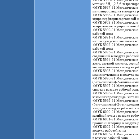
+МУК 5986-91 Методические у
метокси-ЗН,1,2,5,6-тетрагидр
+МУК 5987-91 Методические у
метилпирролидона в воздухе 
+МУК 5988-91 Методические у
эфира перфторпеларгоновой ки
+МУК 5989-91 Методические у
эфира альфа-хлорпропионовой 
+МУК 5990-91 Методические у
рабочей зоны
+МУК 5991-91 Методические у
метоксиуксусной кислоты в во
+МУК 5992-91 Методические у
рабочей зоны
+МУК 5993-91 Методические у
соединений в воздухе рабочей
+МУК 5994-91 Методические у
азота, азотной кислоты, серн
кислоты, аммиака в воздухе р
+МУК 5995-91 Методические у
цианхинуклидина в воздухе ра
+МУК 5996-91 Методические у
(бета-оксиэтил)-2-алкил-2-ими
+МУК 5997-91 Методические у
спирта в воздухе рабочей зон
+МУК 5998-91 Методические у
козамингидрохлорида, хитозан
+МУК 5999-91 Методические у
(бета-оксиэтил)-2-гептадецен
хлорида в воздухе рабочей зо
+МУК 6000-91 Методические у
калийной руды в воздухе рабо
+МУК 6001-91 Методические у
пропионилхлорида в воздухе 
+МУК 6002-91 Методические у
воздухе рабочей зоны
+МУК 6003-91 Методические у
в воздухе рабочей зоны