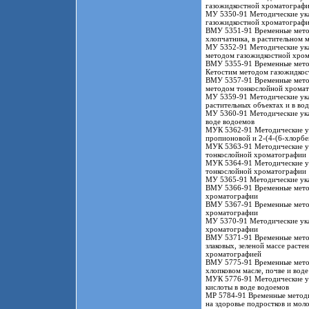
газожидкостной хроматограф
МУ 5350-91 Методические указ
газожидкостной хроматограф
ВМУ 5351-91 Временные метод
хлопчатника, в растительном м
МУ 5352-91 Методические указ
методом газожидкостной хро
ВМУ 5355-91 Временные метод
Кетостим методом газожидкост
ВМУ 5357-91 Временные методи
методом тонкослойной хрома
МУ 5359-91 Методические ука
растительных объектах и в в
МУ 5360-91 Методические ука
воде водоемов
МУК 5362-91 Методические ук
пропионовой и 2-(4-(6-хлорбе
МУК 5363-91 Методические ук
тонкослойной хроматографии
МУК 5364-91 Методические ук
тонкослойной хроматографии
МУ 5365-91 Методические ука
ВМУ 5366-91 Временные метод
хроматографии
ВМУ 5367-91 Временные метод
хроматографии
МУ 5370-91 Методические ука
хроматографии
ВМУ 5371-91 Временные методи
злаковых, зеленой массе расте
хроматографией
ВМУ 5775-91 Временные метод
хлопковом масле, почве и вод
МУК 5776-91 Методические ук
кислоты в воде водоемов
МР 5784-91 Временные методи
на здоровье подростков и мол