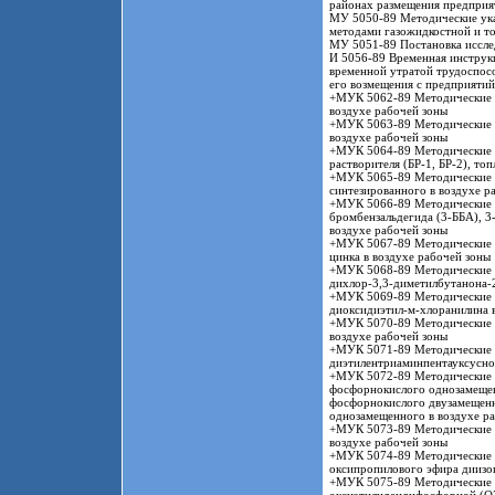
районах размещения предприя
МУ 5050-89 Методические указ
методами газожидкостной и т
МУ 5051-89 Постановка иссле
И 5056-89 Временная инструк
временной утратой трудоспосо
его возмещения с предприятий
+МУК 5062-89 Методические у
воздухе рабочей зоны
+МУК 5063-89 Методические у
воздухе рабочей зоны
+МУК 5064-89 Методические у
растворителя (БР-1, БР-2), то
+МУК 5065-89 Методические у
синтезированного в воздухе р
+МУК 5066-89 Методические у
бромбензальдегида (3-ББА), 3
воздухе рабочей зоны
+МУК 5067-89 Методические у
цинка в воздухе рабочей зоны
+МУК 5068-89 Методические у
дихлор-3,3-диметилбутанона-2
+МУК 5069-89 Методические у
диоксидиэтил-м-хлоранилина в
+МУК 5070-89 Методические у
воздухе рабочей зоны
+МУК 5071-89 Методические у
диэтилентриаминпентауксусно
+МУК 5072-89 Методические у
фосфорнокислого однозамеще
фосфорнокислого двузамещенн
однозамещенного в воздухе р
+МУК 5073-89 Методические у
воздухе рабочей зоны
+МУК 5074-89 Методические у
оксипропилового эфира диизо
+МУК 5075-89 Методические у