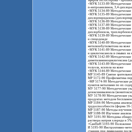
эфиров тестостерона - пропион
+МУК 5133-89 Методические у
п-нитроанилинов, 3,4-дихлора
+МУК 5134-89 Методические у
+МУК 5135-89 Методические у
дихлорпиридазона (дихлорпири
+МУК 5136-89 Методические у
+МУК 5137-89 Методические у
+МУК 5138-89 Методические у
дихлорбензола, трихлорбензол
+МУК 5139-89 Методические у
и спецодежде
+МУК 5140-89 Методические у
метилизобутилкетона на коже
+МУК 5141-89 Методические у
и циклогексанола в смывах на 
+МУК 5142-89 Методические 
диметиламиноциклогексана (д
+МУК 5143-89 Методические у
толуола, ксилола на коже
+МУК 5144-89 Методические у
МР 5145-89 Снятие зрительног
МР 5172-90 Профилактика пер
+МР 5174-90 Методические ре
пунктов металлами по их соде
МУ 5177-90 Методические ука
дезоксиниваленола (вомитокси
МУ 5178-90 Методические ука
продуктах методом беспламен
МР 5184-90 Методика анализа 
трудоспособности (форма 16-
МР 5187-90 Методы изучения
МР 5188-90 Изучение анализа
МУ 5191-90 Методика обнаруж
раствора натрия хлорида и 5%
+СанПиН 5193-90 Положение о
И 5195-90 Инструктивно-мето
станции при ликвидации после