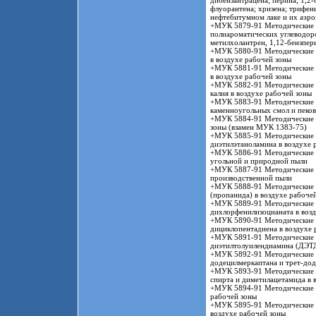
дибензантрацена; перина; 1,2-
флуорантена; хризена; трифен
нефтебитумном лаке и их аэро
+МУК 5879-91 Методические у
полиароматических углеводоро
метилхолантрен, 1,12-бензпер
+МУК 5880-91 Методические у
в воздухе рабочей зоны
+МУК 5881-91 Методические у
в воздухе рабочей зоны
+МУК 5882-91 Методические у
калия в воздухе рабочей зоны
+МУК 5883-91 Методические у
каменноугольных смол и пеков
+МУК 5884-91 Методические у
зоны (взамен МУК 1383-75)
+МУК 5885-91 Методические у
диэтилэтаноламина в воздухе 
+МУК 5886-91 Методические у
угольной и природной пыли
+МУК 5887-91 Методические у
производственной пыли
+МУК 5888-91 Методические 
(пропанида) в воздухе рабоче
+МУК 5889-91 Методические у
дихлорфенилизоцианата в возд
+МУК 5890-91 Методические у
дициклопентадиена в воздухе 
+МУК 5891-91 Методические у
диэтилтолуилендиамина (ДЭТД
+МУК 5892-91 Методические у
додецилмеркаптана и трет-дод
+МУК 5893-91 Методические у
спирта и диметилацетамида в 
+МУК 5894-91 Методические у
рабочей зоны
+МУК 5895-91 Методические у
воздухе рабочей зоны