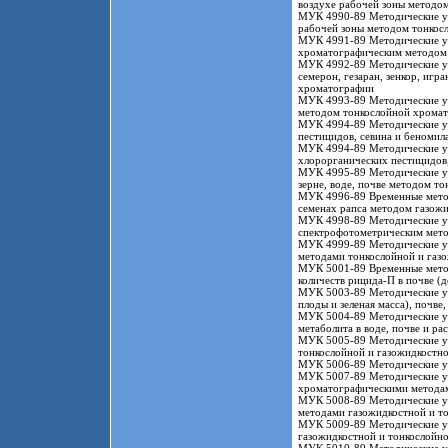
воздухе рабочей зоны методо
МУК 4990-89 Методические ук
рабочей зоны методом тонкос
МУК 4991-89 Методические ук
хроматографическим методом
МУК 4992-89 Методические ук
семерон, гезаран, зенкор, игр
хроматографии
МУК 4993-89 Методические ук
методом тонкослойной хрома
МУК 4994-89 Методические ук
пестицидов, севина и беномил
МУК 4994-89 Методические ук
хлорорганических пестицидов
МУК 4995-89 Методические ука
зерне, воде, почве методом т
МУК 4996-89 Временные методи
семенах рапса методом газож
МУК 4998-89 Методические ук
спектрофотометрическим мето
МУК 4999-89 Методические ук
методами тонкослойной и газ
МУК 5001-89 Временные метод
количеств рицида-П в почве (
МУК 5003-89 Методические ука
плоды и зеленая масса), почв
МУК 5004-89 Методические ук
метаболита в воде, почве и р
МУК 5005-89 Методические ука
тонкослойной и газожидкостн
МУК 5006-89 Методические ук
МУК 5007-89 Методические ук
хроматографическими метода
МУК 5008-89 Методические ук
методами газожидкостной и т
МУК 5009-89 Методические ука
газожидкостной и тонкослойн