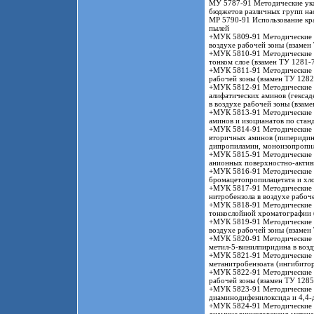
МУ 5787-91 Методические ука
бюджетов различных групп на
МР 5790-91 Использование кр
пылей
+МУК 5809-91 Методические у
воздухе рабочей зоны (взамен
+МУК 5810-91 Методические у
тонком слое (взамен ТУ 1281-
+МУК 5811-91 Методические у
рабочей зоны (взамен ТУ 1282
+МУК 5812-91 Методические у
алифатических аминов (гексад
в воздухе рабочей зоны (взам
+МУК 5813-91 Методические у
аминов и изоцианатов по стан
+МУК 5814-91 Методические у
вторичных аминов (пиперидин
дипропиламин, моноизопропил
+МУК 5815-91 Методические у
анионных поверхностно-активн
+МУК 5816-91 Методические у
бромацетопропилацетата и хло
+МУК 5817-91 Методические у
нитробензола в воздухе рабоч
+МУК 5818-91 Методические у
тонкослойной хроматографии 
+МУК 5819-91 Методические у
воздухе рабочей зоны (взамен
+МУК 5820-91 Методические у
метил-5-винилпиридина в возд
+МУК 5821-91 Методические у
метанитробензоата (ингибитор
+МУК 5822-91 Методические у
рабочей зоны (взамен ТУ 1285
+МУК 5823-91 Методические у
диаминодифенилоксида и 4,4-
+МУК 5824-91 Методические у