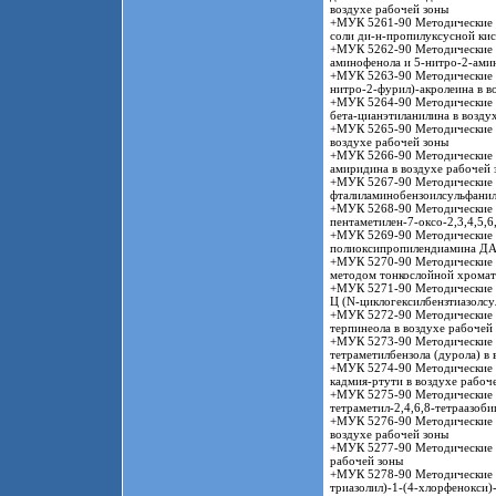
воздухе рабочей зоны
+МУК 5261-90 Методические у
соли ди-н-пропилуксусной кис
+МУК 5262-90 Методические у
аминофенола и 5-нитро-2-амин
+МУК 5263-90 Методические у
нитро-2-фурил)-акролеина в в
+МУК 5264-90 Методические у
бета-цианэтиланилина в возду
+МУК 5265-90 Методические у
воздухе рабочей зоны
+МУК 5266-90 Методические у
амиридина в воздухе рабочей 
+МУК 5267-90 Методические у
фталиламинобензоилсульфанила
+МУК 5268-90 Методические у
пентаметилен-7-оксо-2,3,4,5,6
+МУК 5269-90 Методические у
полиоксипропилендиамина ДА-
+МУК 5270-90 Методические у
методом тонкослойной хрома
+МУК 5271-90 Методические у
Ц (N-циклогексилбензтиазолсу
+МУК 5272-90 Методические у
терпинеола в воздухе рабочей
+МУК 5273-90 Методические у
тетраметилбензола (дурола) в 
+МУК 5274-90 Методические у
кадмия-ртути в воздухе рабоч
+МУК 5275-90 Методические у
тетраметил-2,4,6,8-тетраазоби
+МУК 5276-90 Методические у
воздухе рабочей зоны
+МУК 5277-90 Методические у
рабочей зоны
+МУК 5278-90 Методические у
триазолил)-1-(4-хлорфенокси)