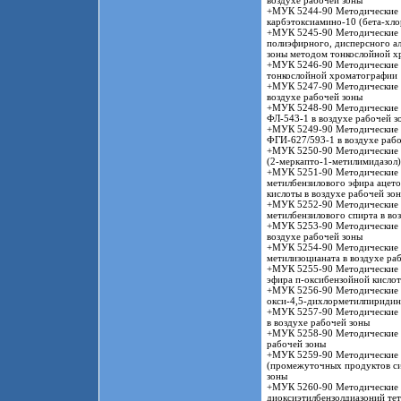
воздухе рабочей зоны
+МУК 5244-90 Методические у
карбэтоксиамино-10 (бета-хло
+МУК 5245-90 Методические у
полиэфирного, дисперсного а
зоны методом тонкослойной х
+МУК 5246-90 Методические у
тонкослойной хроматографии
+МУК 5247-90 Методические у
воздухе рабочей зоны
+МУК 5248-90 Методические 
ФЛ-543-1 в воздухе рабочей з
+МУК 5249-90 Методические 
ФГИ-627/593-1 в воздухе раб
+МУК 5250-90 Методические у
(2-меркапто-1-метилимидазол)
+МУК 5251-90 Методические у
метилбензилового эфира ацето
кислоты в воздухе рабочей зо
+МУК 5252-90 Методические у
метилбензилового спирта в во
+МУК 5253-90 Методические у
воздухе рабочей зоны
+МУК 5254-90 Методические у
метилизоцианата в воздухе ра
+МУК 5255-90 Методические у
эфира п-оксибензойной кислот
+МУК 5256-90 Методические у
окси-4,5-дихлорметилпиридина
+МУК 5257-90 Методические у
в воздухе рабочей зоны
+МУК 5258-90 Методические у
рабочей зоны
+МУК 5259-90 Методические у
(промежуточных продуктов си
зоны
+МУК 5260-90 Методические у
диоксиэтилбензолдиазоний те