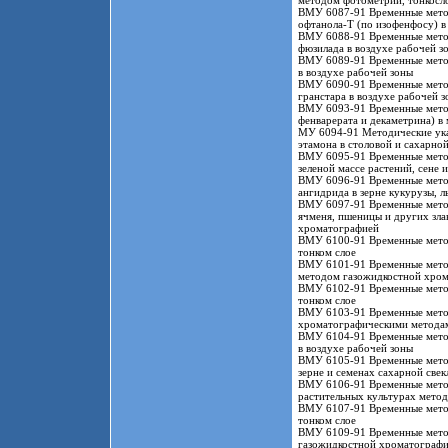
методом фотометрии, тонкосл
ВМУ 6087-91 Временные метод
офтанола-Т (по изофенфосу) в
ВМУ 6088-91 Временные метод
фюзилада в воздухе рабочей з
ВМУ 6089-91 Временные метод
в воздухе рабочей зоны
ВМУ 6090-91 Временные метод
гранстара в воздухе рабочей з
ВМУ 6093-91 Временные метод
фенварерата и декаметрина) в
МУ 6094-91 Методические ука
этамона в столовой и сахарной
ВМУ 6095-91 Временные методи
зеленой массе растений, сене
ВМУ 6096-91 Временные метод
ангидрида в зерне кукурузы, 
ВМУ 6097-91 Временные методи
ячменя, пшеницы и других злак
хроматографией
ВМУ 6100-91 Временные метод
тонком слое
ВМУ 6101-91 Временные метод
методом газожидкостной хро
ВМУ 6102-91 Временные метод
тонком слое
ВМУ 6103-91 Временные методи
хроматографическими метода
ВМУ 6104-91 Временные метод
в воздухе рабочей зоны
ВМУ 6105-91 Временные методи
зерне и семенах сахарной свек
ВМУ 6106-91 Временные методи
растительных культурах мето
ВМУ 6107-91 Временные метод
тонком слое
ВМУ 6109-91 Временные метод
газожидкостной хроматограф