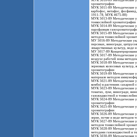
МУК 5010-89 Методические ук
хроматографии
МУК 5011-89 Методические ук
карбофос, метафос, фосфамид,
1911-78, МУК 4675-88)
МУК 5013-89 Методические ук
тонкослойной хроматографии
МУК 5014-89 Методические ук
парофазным газохроматограф
МУК 5015-89 Методические ука
методом тонкослойной хрома
МУ 5016-89 Методические указ
персиках, винограде, цитрусов
лекарственных культур, воде 
МУ 5017-89 Концентрирование
МУК 5017-89 Методические ук
воздухе рабочей зоны методо
МУК 5018-89 Методические ука
зерновых колосовых культур, 
хроматографии
МУК 5019-89 Методические ука
материале методом иммунофер
МУК 5021-89 Методические ук
комби) в растениях сахарной 
МУК 5023-89 Методические ука
томатах, луке, винограде, вин
газожидкостной и тонкослойн
МУК 5024-89 Методические ук
хроматографии
МУК 5025-89 Методические ук
хроматографии
МУК 5026-89 Методические ук
зерне, почве и воде методом 
МУК 5027-89 Методические ук
методом тонкослойной хрома
МУК 5028-89 Методические ука
методами газожидкостной и т
МУК 5030-89 Методические ук