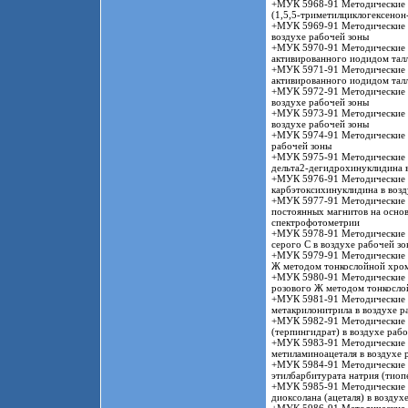
+МУК 5968-91 Методические у
(1,5,5-триметилциклогексенон-
+МУК 5969-91 Методические у
воздухе рабочей зоны
+МУК 5970-91 Методические у
активированного иодидом талл
+МУК 5971-91 Методические у
активированного иодидом талл
+МУК 5972-91 Методические у
воздухе рабочей зоны
+МУК 5973-91 Методические у
воздухе рабочей зоны
+МУК 5974-91 Методические у
рабочей зоны
+МУК 5975-91 Методические у
дельта2-дегидрохинуклидина в
+МУК 5976-91 Методические у
карбэтоксихинуклидина в возд
+МУК 5977-91 Методические ук
постоянных магнитов на основ
спектрофотометрии
+МУК 5978-91 Методические у
серого С в воздухе рабочей з
+МУК 5979-91 Методические ук
Ж методом тонкослойной хром
+МУК 5980-91 Методические ук
розового Ж методом тонкосло
+МУК 5981-91 Методические у
метакрилонитрила в воздухе р
+МУК 5982-91 Методические у
(терпингидрат) в воздухе раб
+МУК 5983-91 Методические у
метиламиноацеталя в воздухе 
+МУК 5984-91 Методические у
этилбарбитурата натрия (тиоп
+МУК 5985-91 Методические у
диоксолана (ацеталя) в воздух