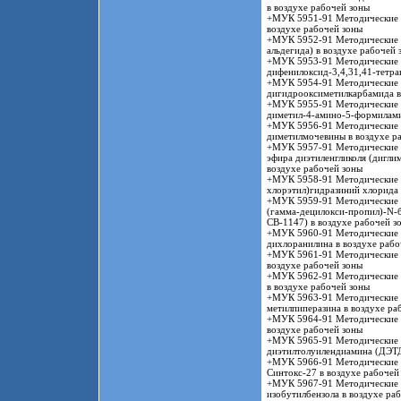
в воздухе рабочей зоны
+МУК 5951-91 Методические у
воздухе рабочей зоны
+МУК 5952-91 Методические у
альдегида) в воздухе рабочей 
+МУК 5953-91 Методические у
дифенилоксид-3,4,31,41-тетра
+МУК 5954-91 Методические у
дигидрооксиметилкарбамида в
+МУК 5955-91 Методические у
диметил-4-амино-5-формилами
+МУК 5956-91 Методические у
диметилмочевины в воздухе р
+МУК 5957-91 Методические у
эфира диэтиленгликоля (диглим
воздухе рабочей зоны
+МУК 5958-91 Методические у
хлорэтил)гидразиний хлорида 
+МУК 5959-91 Методические у
(гамма-децилокси-пропил)-N-б
СВ-1147) в воздухе рабочей 
+МУК 5960-91 Методические у
дихлоранилина в воздухе рабо
+МУК 5961-91 Методические у
воздухе рабочей зоны
+МУК 5962-91 Методические у
в воздухе рабочей зоны
+МУК 5963-91 Методические у
метилпиперазина в воздухе ра
+МУК 5964-91 Методические у
воздухе рабочей зоны
+МУК 5965-91 Методические у
диэтилтолуилендиамина (ДЭТД
+МУК 5966-91 Методические у
Синтокс-27 в воздухе рабочей
+МУК 5967-91 Методические у
изобутилбензола в воздухе ра