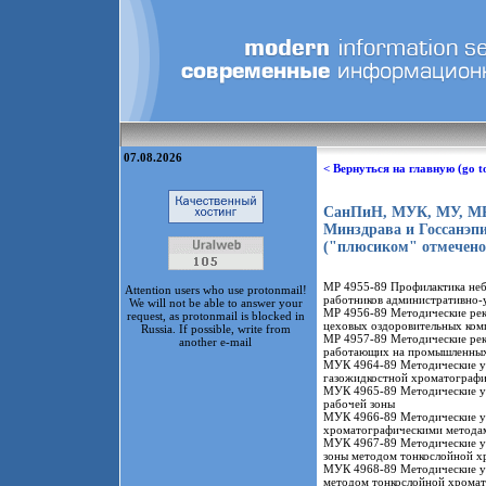
07.08.2026
< Вернуться на главную (go t
СанПиН, МУК, МУ, МР,
Минздрава и Госсанэпид
("плюсиком" отмечено
МР 4955-89 Профилактика небл
Attention users who use protonmail!
работников административно-у
We will not be able to answer your
МР 4956-89 Методические рек
request, as protonmail is blocked in
цеховых оздоровительных ком
Russia. If possible, write from
МР 4957-89 Методические рек
another e-mail
работающих на промышленных
МУК 4964-89 Методические ук
газожидкостной хроматограф
МУК 4965-89 Методические ук
рабочей зоны
МУК 4966-89 Методические ук
хроматографическими метода
МУК 4967-89 Методические ук
зоны методом тонкослойной х
МУК 4968-89 Методические ук
методом тонкослойной хромат