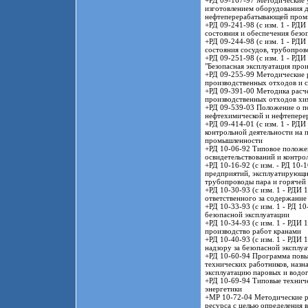
+РД 09-167-97 Методические у
изготовлением оборудования д
нефтеперерабатывающей пром
+РД 09-241-98 (с изм. 1 - РД
состояния и обеспечения безо
+РД 09-244-98 (с изм. 1 - РД
состояния сосудов, трубопро
+РД 09-251-98 (с изм. 1 - РД
"Безопасная эксплуатация прои
+РД 09-255-99 Методические р
производственных отходов и с
+РД 09-391-00 Методика расче
производственных отходов хи
+РД 09-539-03 Положение о п
нефтехимической и нефтепер
+РД 09-414-01 (с изм. 1 - РД
контрольной деятельности на
промышленности
+РД 10-06-92 Типовое положе
освидетельствований и контро
+РД 10-16-92 (с изм. - РД 10
предприятий, эксплуатирующих
трубопроводы пара и горячей
+РД 10-30-93 (с изм. 1 - РДИ
ответственного за содержани
+РД 10-33-93 (с изм. 1 - РД 1
безопасной эксплуатации
+РД 10-34-93 (с изм. 1 - РДИ 
производство работ кранами
+РД 10-40-93 (с изм. 1 - РДИ
надзору за безопасной экспл
+РД 10-60-94 Программа повы
технических работников, назн
эксплуатацию паровых и водо
+РД 10-69-94 Типовые технич
энергетики
+МР 10-72-04 Методические р
ресурса с целью определения 