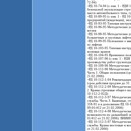
72-94)
+РД 10-74-94 (с изм. 1 - РДИ
безопасной эксплуатации стре
шасси автомобильного типа, г
+РД 10-89-95 (с изм. 1 - РД 1
предприятий (владельцев), э
+РД 10-93-95 Типовая инструк
+РД 10-96-95 Методические ук
котлов
+РД 10-98-95 Методические ук
больничных и грузовых лифто
+РД 10-99-95 Положение о кв
по лифтам
+РД 10-103-95 Типовая инстру
козловых кранов
+РД 10-104-95 Временное пол
+РД 10-107-96 (с изм. 1 - РД
производству работ грузопо
+РД 10-109-96 Методические у
+РД 10-112-96 Методические 
Часть 1. Общие положения (ср
21.02.2006)
+РД 10-112-1-04 Рекомендаци
(срок действия продлен до 31.
+РД 10-112-2-09 Методически
2. Краны стреловые общего на
10-112-2-02Д)
+РД 10-112-3-97 Методически
службы. Честь 3. Башенные, с
318-91 и в дополнение РД 10-1
09-01/412 от 21.02.2006)
+РД 10-112-4-98 Методические
возможности их дальнейшей эк
01/412 от 21.02.2006). ВНИ
+РД 10-112-5-97 Методически
службы. Краны мостовые и коз
от 21.02.2006)