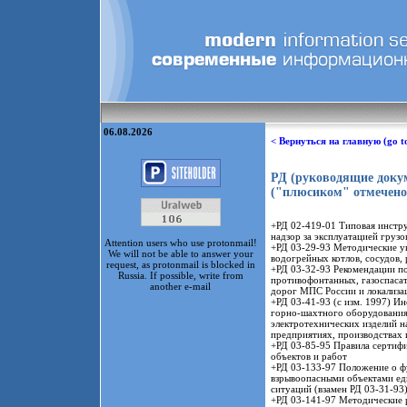
06.08.2026
< Вернуться на главную (go t
РД (руководящие докум
("плюсиком" отмечено
+РД 02-419-01 Типовая инстру
надзор за эксплуатацией гру
Attention users who use protonmail!
+РД 03-29-93 Методические ук
We will not be able to answer your
водогрейных котлов, сосудов,
request, as protonmail is blocked in
+РД 03-32-93 Рекомендации по
Russia. If possible, write from
противофонтанных, газоспасат
another e-mail
дорог МПС России и локализа
+РД 03-41-93 (с изм. 1997) И
горно-шахтного оборудования
электротехнических изделий 
предприятиях, производствах 
+РД 03-85-95 Правила сертиф
объектов и работ
+РД 03-133-97 Положение о ф
взрывоопасными объектами ед
ситуаций (взамен РД 03-31-93
+РД 03-141-97 Методические р