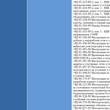
+РД 05-323-99 (с изм. 1 - РД
монорельсовых дорог в уголь
+РД 05-324-99 (с изм. 1 - РД
напочвенных дорог в угольны
+РД 05-325-99 (с изм. 1 - РД
оборудование для угольных ш
+РД 05-328-99 Инструкция по
пласты, склонные к горным уд
+РД 05-334-99 Нормы безопасн
эксплуатации
+РД 05-335-99 (с изм. 1 - РД
напряжением 1140В
+РД 05-336-99 Инструкция по
добыче и переработке угля и с
+РД 05-350-00 Инструкция по 
выбросам угля (породы) и газа
+РД 05-365-00 Инструкция по
+РД 05-366-00 Инструкция по
+РД 05-386-00 Временная инс
3000/3300 В в очистных и по
+РД 05-387-00 Инструкция по 
защиты в участковых сетях уг
+РД 05-447-02 Положение о по
используемого на угольных и 
+РД 05-448-02 Инструкция по
угольных шахт
+РД 06-174-97 Инструкция по
разработке рудных и нерудны
+РД 06-212-98 Методические у
за состоянием технической бе
промышленности, подконтрольн
территориальных органов Госг
+РД 06-326-99 Инструкция по
столбовые системы разработки
+РД 06-376-00 Методические 
производственных объектах г
+РД 06-627-03 Методические р