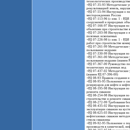
технологических производств
+РД 07-35-93 Методические ук
рекультивацией земель, нару
+РД 07-55-94 Инструкция о по
месторождениях России
+РД 07-113-96 (с изм. 1 - РД
сооружений и природных объе
+РД 07-166-97 Инструкция по
объектами при строительстве
+РД 07-203-98 Инструкция о п
полезных ископаемых
+РД 07-226-98 (с изм. 1 - РД
работ при строительстве ком
+РД 07-261-99 Методические у
пользование недрами
+РД 07-330-99 Инструкция по 
+РД 07-361-00 Методические у
пользования недрами (взамен 
+РД 07-367-00 Руководство по
технических подземных вод
+РД 07-437-02 Методические у
(взамен РД 07-396-00)
+РД 08-93 Правила создания и
+РД 08-95-95 Положение о си
резервуаров для нефти и нефт
+РД 08-195-98 Инструкция по
ремонта скважин
+РД 08-254-98 Инструкция по
строительстве и ремонте сква
+РД 08-272-99 Требования бе
+РД 08-435-02 Инструкция по 
эксплуатации скважин на куст
+РД 08-625-03 Инструкция по 
нефтегазовых скважин методом
ствола скважины
+РД 09-92-95 Положение о по
производств в химической, н