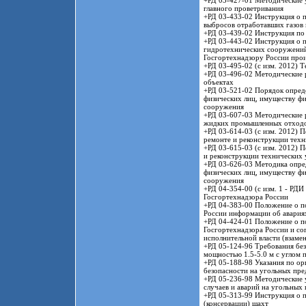
+РД 03-427-01 Методические 
главного проветривания
+РД 03-433-02 Инструкция о п
выбросов отработавших газов
+РД 03-439-02 Инструкция по 
+РД 03-443-02 Инструкция о п
гидротехнических сооружени
Госгортехнадзору России прои
+РД 03-495-02 (с изм. 2012) 
+РД 03-496-02 Методические 
объектах
+РД 03-521-02 Порядок опреде
физических лиц, имуществу фи
сооружения
+РД 03-607-03 Методические р
жидких промышленных отход
+РД 03-614-03 (с изм. 2012) 
ремонте и реконструкции техн
+РД 03-615-03 (с изм. 2012) 
и реконструкции технических 
+РД 03-626-03 Методика опред
физических лиц, имуществу фи
сооружения
+РД 04-354-00 (с изм. 1 - РД
Госгортехнадзора России
+РД 04-383-00 Положение о по
России информации об авариях
+РД 04-424-01 Положение о по
Госгортехнадзора России и со
исполнительной власти (взамен
+РД 05-124-96 Требования без
мощностью 1.5-5.0 м с углом 
+РД 05-188-98 Указания по ор
безопасности на угольных пр
+РД 05-236-98 Методические у
случаев и аварий на угольных
+РД 05-313-99 Инструкция о п
(консервации) шахт