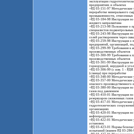
эксплуатации гидротехническ
предприятиях и объектах
+РД 03-151-97 Методические 
переработке минерального сыр
промышленности, отнесенных 
+РД 03-184-98 Инструкция по 
жидкого капралактама
+РД 03-213-98 Положение о пр
специалистов подконтрольных
+РД 03-243-98 Инструкция по
солей растворением через скв
+РД 03-259-98 Инструкция о 
предприятий, организаций, по
+РД 03-299-99 Требования к а
производственных объектов
+РД 03-300-99 Требования к п
производственных объектов
+РД 03-301-99 Инструкция по 
горнорудной, нерудной и уго
+РД 03-306-99 (с изм. 1 - РД
(сланца) при переработке
+РД 03-348-00 Методические у
+РД 03-357-00 Методические 
опасного производственного 
+РД 03-380-00 Инструкция по
газов под давлением
+РД 03-410-01 Инструкция по 
резервуаров сжиженных газов
+РД 03-417-01 Методические 
гидротехнических сооружений 
организациях
+РД 03-420-01 Инструкция по
нефтепродуктов
+РД 03-422-01 Методические 
установок
+РД 03-423-01 Нормы безопасн
испытаний (взамен РД 03-286-