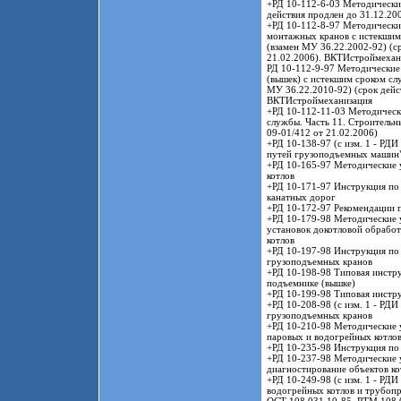
+РД 10-112-6-03 Методические
действия продлен до 31.12.200
+РД 10-112-8-97 Методические
монтажных кранов с истекшим
(взамен МУ 36.22.2002-92) (с
21.02.2006). ВКТИстроймехан
РД 10-112-9-97 Методические 
(вышек) с истекшим сроком сл
МУ 36.22.2010-92) (срок дейст
ВКТИстроймеханизация
+РД 10-112-11-03 Методическ
службы. Часть 11. Строительн
09-01/412 от 21.02.2006)
+РД 10-138-97 (c изм. 1 - РД
путей грузоподъемных машин
+РД 10-165-97 Методические 
котлов
+РД 10-171-97 Инструкция по
канатных дорог
+РД 10-172-97 Рекомендации п
+РД 10-179-98 Методические у
установок докотловой обрабо
котлов
+РД 10-197-98 Инструкция по 
грузоподъемных кранов
+РД 10-198-98 Типовая инстру
подъемнике (вышке)
+РД 10-199-98 Типовая инстр
+РД 10-208-98 (с изм. 1 - РД
грузоподъемных кранов
+РД 10-210-98 Методические у
паровых и водогрейных котло
+РД 10-235-98 Инструкция по 
+РД 10-237-98 Методические 
диагностирование объектов к
+РД 10-249-98 (с изм. 1 - РД
водогрейных котлов и трубопр