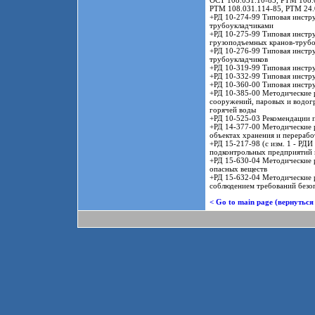
ОСТ 108.031.10-85, РТМ 108.
РТМ 108.031.114-85, РТМ 24.0
+РД 10-274-99 Типовая инстру
трубоукладчиками
+РД 10-275-99 Типовая инстру
грузоподъемных кранов-трубо
+РД 10-276-99 Типовая инстру
трубоукладчиков
+РД 10-319-99 Типовая инстру
+РД 10-332-99 Типовая инстру
+РД 10-360-00 Типовая инстру
+РД 10-385-00 Методические 
сооружений, паровых и водогр
горячей воды
+РД 10-525-03 Рекомендации 
+РД 14-377-00 Методические 
объектах хранения и перерабо
+РД 15-217-98 (с изм. 1 - РД
подконтрольных предприятий 
+РД 15-630-04 Методические 
опасных веществ
+РД 15-632-04 Методические р
соблюдением требований безо
< Go to main page (вернуться