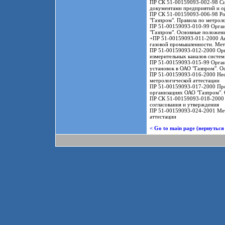
ПР СК 51-00159093-002-98 С
документами предприятий и о
ПР СК 51-00159093-006-98 Рос
"Газпром". Правила по метрол
ПР 51-00159093-010-99 Орган
"Газпром". Основные положен
+ПР 51-00159093-011-2000 Ав
газовой промышленности. Мет
ПР 51-00159093-012-2000 Орга
измерительных каналов систем
ПР 51-00159093-015-99 Орган
установок в ОАО "Газпром". 
ПР 51-00159093-016-2000 Нес
метрологической аттестации
ПР 51-00159093-017-2000 Пров
организациях ОАО "Газпром".
ПР СК 51-00159093-018-2000 
согласования и утверждения
ПР 51-00159093-024-2001 Мет
аттестации
< Go to main page (вернуться