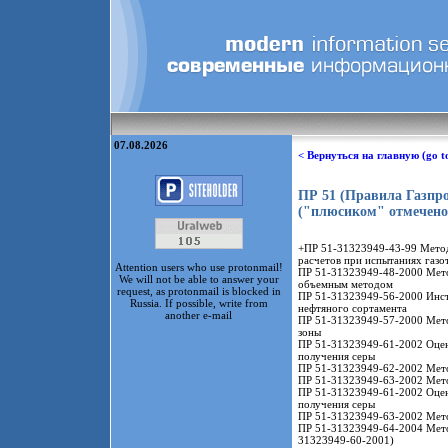
07.08.2026
< Вернуться на главную (go t
ПР 51 (Правила Газпр
("плюсиком" отмечено
+ПР 51-31323949-43-99 Метод
расчетов при испытаниях газ
Attention users who use protonmail!
ПР 51-31323949-48-2000 Мето
We will not be able to answer your
объемным методом
request, as protonmail is blocked in
ПР 51-31323949-56-2000 Инст
Russia. If possible, write from
нефтяного сортамента
another e-mail
ПР 51-31323949-57-2000 Мето
зоны
ПР 51-31323949-61-2002 Оценк
получения серы
ПР 51-31323949-62-2002 Метод
ПР 51-31323949-63-2002 Мето
ПР 51-31323949-61-2002 Оценк
получения серы
ПР 51-31323949-63-2002 Мето
ПР 51-31323949-64-2004 Мето
31323949-60-2001)