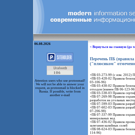
06.08.2026
< Вернуться на главную (go t
Перечень ПБ (правила 
("плюсиком" отмечено
+ПБ 03-273-99 (с изм. 2012) 
+ПБ 03-428-02 Правила безопа
Attention users who use protonmail!
03-106-96)
We will not be able to answer your
+ПБ 03-438-02 Правила безоп
request, as protonmail is blocked in
отходов (взамен ПБ 06-123-96
Russia. If possible, write from
+ПБ 03-538-03 Правила серти
another e-mail
+ПБ 07-269-98 Правила охран
разработок на угольных мест
+ПБ 07-599-03 Правила разра
+ПБ 07-602-03 Правила разраб
07-206-98)
+ПБ 07-337-99 Правила охран
минеральных вод
+ПБ 07-436-02 Правила промы
залегания калийных солей
+ПБ 08-624-03 Правила безопа
114-96)