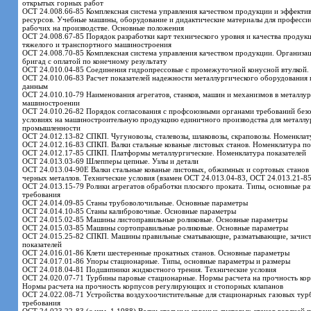
открытых горных работ
ОСТ 24.008.66-85 Комплексная система управления качеством продукции и эффекти
ресурсов. Учебные машины, оборудование и дидактические материалы для професси
рабочих на производстве. Основные положения
ОСТ 24.008.67-85 Порядок разработки карт технического уровня и качества продукц
тяжелого и транспортного машиностроения
ОСТ 24.008.70-85 Комплексная система управления качеством продукции. Организа
бригад с оплатой по конечному результату
ОСТ 24.010.04-85 Соединения гидропрессовые с промежуточной конусной втулкой.
ОСТ 24.010.06-83 Расчет показателей надежности металлургического оборудования
данным
ОСТ 24.010.10-79 Наименования агрегатов, станков, машин и механизмов в металлу
машиностроении
ОСТ 24.010.26-82 Порядок согласования с профсоюзными органами требований безо
условиях на машиностроительную продукцию единичного производства для металлу
промышленности
ОСТ 24.012.13-82 СПКП. Чугуновозы, сталевозы, шлаковозы, скраповозы. Номенклат
ОСТ 24.012.16-83 СПКП. Валки стальные кованые листовых станов. Номенклатура по
ОСТ 24.012.17-85 СПКП. Платформы металлургические. Номенклатура показателей
ОСТ 24.013.03-69 Шлепперы цепные. Узлы и детали
ОСТ 24.013.04-90Е Валки стальные кованые листовых, обжимных и сортовых станов 
черных металлов. Технические условия (взамен ОСТ 24.013.04-83, ОСТ 24.013.21-8
ОСТ 24.013.15-79 Ролики агрегатов обработки плоского проката. Типы, основные ра
требования
ОСТ 24.014.09-85 Станы трубоволочильные. Основные параметры
ОСТ 24.014.10-85 Станы калибровочные. Основные параметры
ОСТ 24.015.02-85 Машины листоправильные роликовые. Основные параметры
ОСТ 24.015.03-85 Машины сортоправильные роликовые. Основные параметры
ОСТ 24.015.25-82 СПКП. Машины правильные сматывающие, разматывающие, зачист
показателей
ОСТ 24.016.01-86 Клети шестеренные прокатных станов. Основные параметры
ОСТ 24.017.01-86 Упоры стационарные. Типы, основные параметры и размеры
ОСТ 24.018.04-81 Подшипники жидкостного трения. Технические условия
ОСТ 24.020.07-71 Турбины паровые стационарные. Нормы расчета на прочность ко
Нормы расчета на прочность корпусов регулирующих и стопорных клапанов
ОСТ 24.022.08-71 Устройства воздухоочистительные для стационарных газовых тур
требования