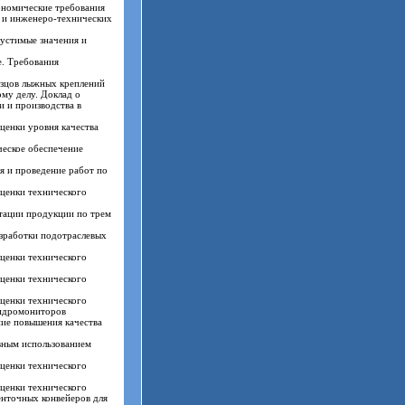
ономические требования
 и инженеро-технических
устимые значения и
е. Требования
азцов лыжных креплений
му делу. Доклад о
 и производства в
ценки уровня качества
ческое обеспечение
я и проведение работ по
ценки технического
тации продукции по трем
азработки подотраслевых
ценки технического
ценки технического
ценки технического
гидромониторов
ние повышения качества
вным использованием
ценки технического
ценки технического
енточных конвейеров для