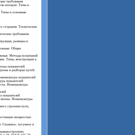
ские требования
ель-поездов. Типы и
. Типы и основные
о сгорания. Технические
ические требования
трукция, размеры и
рожные. Общие
ожные. Методы испытаний
ин. Типы, конструкция и
тура показателей
ъема и разборки путей.
оменклатура показателей
ра показателей
ости. Номенклатура
елей
а показателей
литена. Номенклатура
его строения пути,
ростанции мощностью
. Стальное, чугунное и
 машиностроении.