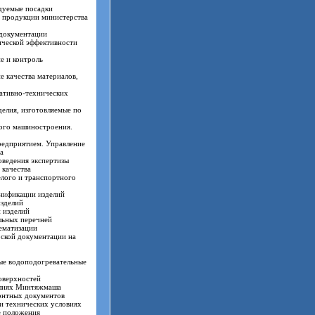
дуемые посадки
м продукции министерства
 документации
ической эффективности
е и контроль
 качества материалов,
ативно-технических
елия, изготовляемые по
ого машиностроения.
едприятием. Управление
а
оведения экспертизы
 качества
елого и транспортного
унификации изделий
изделий
 изделий
льных перечней
ематизации
рской документации на
ые водоподогревательные
оверхностей
елиях Минтяжмаша
монтных документов
и технических условиях
е положения