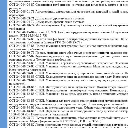
промышленных тепловозов и путевых машин. Типы, конструкция, размеры и техниче
ОСТ 24.044.04-87 Соединения труб шарово-конусные для тепловозов, электро- и диз
размеры
ОСТ 24.046.01-71 Автомотрисы, автодрезины и мотодрезины широкой и узкой колеи
параметры
ОСТ 24.046.03-71 Домкраты гидравлические путевые
ОСТ 24.046.04-72 Домкраты гидравлические путевые
ОСТ 24.046.10-74 Машины путевые. Глушители шума выпуска двигателей внутреннег
требования
ОСТ 24.046.15-84 (с изм. 1 1992) Электрооборудование путевых машин. Общие техн
(взамен РТМ 24.046.15-75)
ОСТ 24.046.25-83 Пульты, шкафы, блоки электрооборудования путевых машин. Конс
технические требования (взамен РТМ 24.046.25-77)
ОСТ 24.046.27-88 Поезда и машины снегоуборочные и снегоочистители железнодо
технические требования
ОСТ 24.046.30-79 Поезда, машины снегоуборочные и снегоочистители железнодор
ОСТ 24.046.32-82 Звукоизолирующие и звукопоглащающие конструкции путевых маш
основные размеры. Технические требования
ОСТ 24.046.34-83 СПКП. Машины и агрегаты энергосиловые и сварочные. Номенкла
ОСТ 24.046.35-83 СПКП. Машины путевые и инструменты. Машины для укладки, под
Номенклатура показателей
ОСТ 24.046.36-83 СПКП. Машины для очистки, дозировки и планировки балласта. Н
ОСТ 24.046.38-83 СПКП. Краны погрузочные на железнодорожном ходу. Номенклату
ОСТ 24.046.39-84 СПКП. Машины для очистки путей от снега, мусора и растительн
показателей
ОСТ 24.046.40-84 СПКП. Инструменты и механизмы путевые. Номенклатура показат
ОСТ 24.046.41-84 СПКП. Путеукладчики и платформы путеукладчиков. Номенклатур
ОСТ 24.046.42-85 СПКП. Машины и механизмы для замены шпал в тоннелях метропо
показателей
ОСТ 24.046.43-85 СПКП. Машины для погрузки и транспортировки материалов верхн
инструмента, погрузки звеньев пути и перевозки людей. Номенклатура показателей
ОСТ 24.046.44-86 Краны на железнодорожном ходу. Общие технические требования
ОСТ 24.046.48-86 СПКП. Передвижные на железнодорожном ходу дизельные элект
1000-4000 кВт. Номенклатура показателей
ОСТ 24.048.05-70 Путевые машины, механизмы, оборудование и путевой инструмент
цветное литье. Марки (ограничение ГОСТ 977-65, ГОСТ 7832-65)
ОСТ 24.048.06-82 Листы и полосы из углеродистых сталей, применяемые в путевом