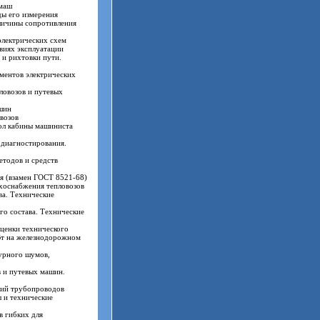
маш
ы его измерения
личины сопротивления
электрических схем
виях эксплуатации
и рихтовки пути.
ментов электрических
ловозов и путевых
шин
возов
ол кабины машиниста
 диагностирования.
етодов и средств
я (взамен ГОСТ 8521-68)
хоснабжения тепловозов
а. Технические
о состава. Технические
ценки технического
Вт на железнодорожном
урного шумов,
 и путевых машин.
ний трубопроводов
 и технические
 гибких для