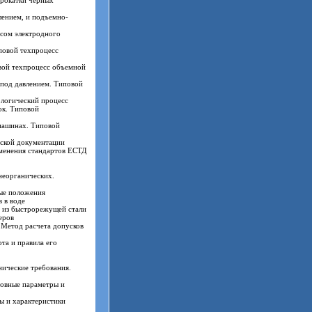
прокатки черных
лением, и подъемно-
осом электродного
повой техпроцесс
вой техпроцесс объемной
 под давлением. Типовой
ологический процесс
ок. Типовой
машинах. Типовой
еской документации
именения стандартов ЕСТД
неорганических.
ые положения
 в воде
 из быстрорежущей стали
еров
 Метод расчета допусков
та и правила его
нические требования.
овные параметры и
ы и характеристики