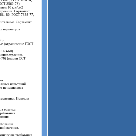
9.4-78, ГОСТ 103-76,
ОСТ 3560-73)
нием 10 кгс/см2
троении. Сортамент
481-80, ГОСТ 7338-77,
нительные. Сортамент
х параметров
66)
ые (ограничение ГОСТ
9563-60)
ашиностроении.
-76) (взамен ОСТ
ки
ольных испытаний
о применения в
теристики. Нормы и
ра воздуха
требования
ования
ебования
ций вагонов.
ехнические требования