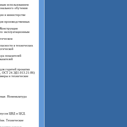
вным использованием
онального обучения
ии в министерстве
ция производственных
 Конструкция
 по эксплуатационным
ргическом
пасности в технических
ргической
ура показателей
казателей
для горячей прокатки
5, ОСТ 24.ЭД1.013.21-86)
змеры и технические
ные. Номенклатура
рпусов ЦВД и ЦСД.
бин. Технические