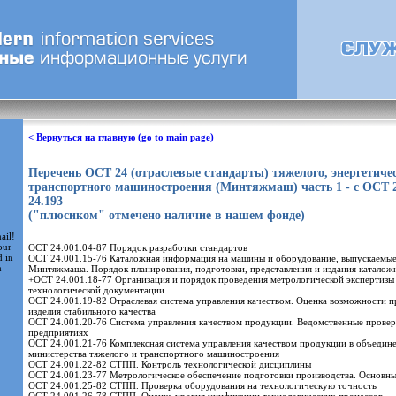
< Вернуться на главную (go to main page)
Перечень ОСТ 24 (отраслевые стандарты) тяжелого, энергетичес
транспортного машиностроения (Минтяжмаш) часть 1 - с ОСТ 
24.193
("плюсиком" отмечено наличие в нашем фонде)
ail!
our
ОСТ 24.001.04-87 Порядок разработки стандартов
d in
ОСТ 24.001.15-76 Каталожная информация на машины и оборудование, выпускаемы
m
Минтяжмаша. Порядок планирования, подготовки, представления и издания катало
+ОСТ 24.001.18-77 Организация и порядок проведения метрологической экспертизы 
технологической документации
ОСТ 24.001.19-82 Отраслевая система управления качеством. Оценка возможности п
изделия стабильного качества
ОСТ 24.001.20-76 Система управления качеством продукции. Ведомственные провер
предприятиях
ОСТ 24.001.21-76 Комплексная система управления качеством продукции в объедин
министерства тяжелого и транспортного машиностроения
ОСТ 24.001.22-82 СТПП. Контроль технологической дисциплины
ОСТ 24.001.23-77 Метрологическое обеспечение подготовки производства. Основн
ОСТ 24.001.25-82 СТПП. Проверка оборудования на технологическую точность