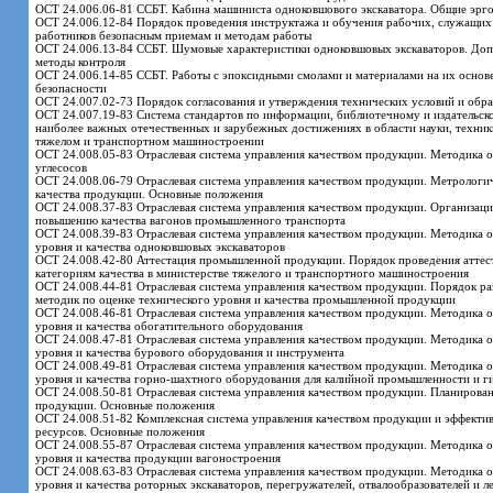
ОСТ 24.006.06-81 ССБТ. Кабина машиниста одноковшового экскаватора. Общие эрг
ОСТ 24.006.12-84 Порядок проведения инструктажа и обучения рабочих, служащих
работников безопасным приемам и методам работы
ОСТ 24.006.13-84 ССБТ. Шумовые характеристики одноковшовых экскаваторов. Доп
методы контроля
ОСТ 24.006.14-85 ССБТ. Работы с эпоксидными смолами и материалами на их основ
безопасности
ОСТ 24.007.02-73 Порядок согласования и утверждения технических условий и обр
ОСТ 24.007.19-83 Система стандартов по информации, библиотечному и издательско
наиболее важных отечественных и зарубежных достижениях в области науки, техники
тяжелом и транспортном машиностроении
ОСТ 24.008.05-83 Отраслевая система управления качеством продукции. Методика о
углесосов
ОСТ 24.008.06-79 Отраслевая система управления качеством продукции. Метрологи
качества продукции. Основные положения
ОСТ 24.008.37-83 Отраслевая система управления качеством продукции. Организаци
повышению качества вагонов промышленного транспорта
ОСТ 24.008.39-83 Отраслевая система управления качеством продукции. Методика о
уровня и качества одноковшовых экскаваторов
ОСТ 24.008.42-80 Аттестация промышленной продукции. Порядок проведения аттес
категориям качества в министерстве тяжелого и транспортного машиностроения
ОСТ 24.008.44-81 Отраслевая система управления качеством продукции. Порядок р
методик по оценке технического уровня и качества промышленной продукции
ОСТ 24.008.46-81 Отраслевая система управления качеством продукции. Методика о
уровня и качества обогатительного оборудования
ОСТ 24.008.47-81 Отраслевая система управления качеством продукции. Методика о
уровня и качества бурового оборудования и инструмента
ОСТ 24.008.49-81 Отраслевая система управления качеством продукции. Методика о
уровня и качества горно-шахтного оборудования для калийной промышленности и 
ОСТ 24.008.50-81 Отраслевая система управления качеством продукции. Планирова
продукции. Основные положения
ОСТ 24.008.51-82 Комплексная система управления качеством продукции и эффекти
ресурсов. Основные положения
ОСТ 24.008.55-87 Отраслевая система управления качеством продукции. Методика о
уровня и качества продукции вагоностроения
ОСТ 24.008.63-83 Отраслевая система управления качеством продукции. Методика о
уровня и качества роторных экскаваторов, перегружателей, отвалообразователей и л