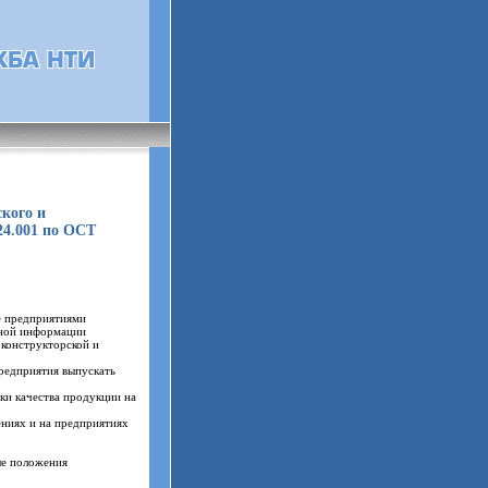
кого и
24.001 по ОСТ
е предприятиями
жной информации
конструкторской и
редприятия выпускать
ки качества продукции на
ениях и на предприятиях
ые положения