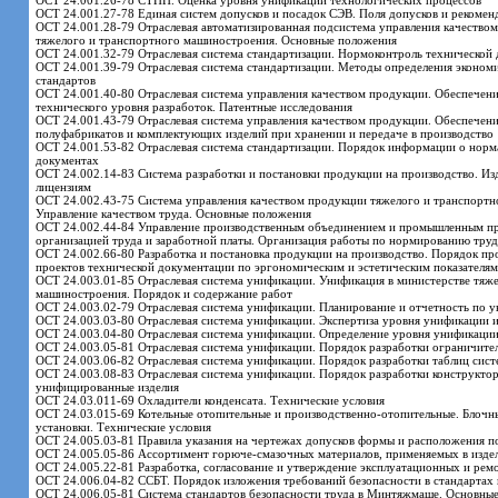
ОСТ 24.001.26-78 СТПП. Оценка уровня унификации технологических процессов
ОСТ 24.001.27-78 Единая систем допусков и посадок СЭВ. Поля допусков и рекомен
ОСТ 24.001.28-79 Отраслевая автоматизированная подсистема управления качество
тяжелого и транспортного машиностроения. Основные положения
ОСТ 24.001.32-79 Отраслевая система стандартизации. Нормоконтроль технической
ОСТ 24.001.39-79 Отраслевая система стандартизации. Методы определения эконом
стандартов
ОСТ 24.001.40-80 Отраслевая система управления качеством продукции. Обеспечени
технического уровня разработок. Патентные исследования
ОСТ 24.001.43-79 Отраслевая система управления качеством продукции. Обеспечение
полуфабрикатов и комплектующих изделий при хранении и передаче в производство
ОСТ 24.001.53-82 Отраслевая система стандартизации. Порядок информации о норм
документах
ОСТ 24.002.14-83 Система разработки и постановки продукции на производство. Изд
лицензиям
ОСТ 24.002.43-75 Система управления качеством продукции тяжелого и транспортн
Управление качеством труда. Основные положения
ОСТ 24.002.44-84 Управление производственным объединением и промышленным пр
организацией труда и заработной платы. Организация работы по нормированию труд
ОСТ 24.002.66-80 Разработка и постановка продукции на производство. Порядок пр
проектов технической документации по эргономическим и эстетическим показателям
ОСТ 24.003.01-85 Отраслевая система унификации. Унификация в министерстве тяж
машиностроения. Порядок и содержание работ
ОСТ 24.003.02-79 Отраслевая система унификации. Планирование и отчетность по 
ОСТ 24.003.03-80 Отраслевая система унификации. Экспертиза уровня унификации 
ОСТ 24.003.04-80 Отраслевая система унификации. Определение уровня унификации
ОСТ 24.003.05-81 Отраслевая система унификации. Порядок разработки ограничите
ОСТ 24.003.06-82 Отраслевая система унификации. Порядок разработки таблиц сист
ОСТ 24.003.08-83 Отраслевая система унификации. Порядок разработки конструкто
унифицированные изделия
ОСТ 24.03.011-69 Охладители конденсата. Технические условия
ОСТ 24.03.015-69 Котельные отопительные и производственно-отопительные. Блочн
установки. Технические условия
ОСТ 24.005.03-81 Правила указания на чертежах допусков формы и расположения п
ОСТ 24.005.05-86 Ассортимент горюче-смазочных материалов, применяемых в изд
ОСТ 24.005.22-81 Разработка, согласование и утверждение эксплуатационных и ре
ОСТ 24.006.04-82 ССБТ. Порядок изложения требований безопасности в стандартах 
ОСТ 24.006.05-81 Система стандартов безопасности труда в Минтяжмаше. Основны