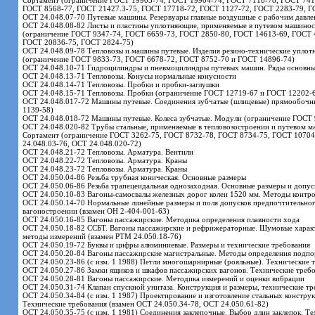
Сортамент (ограничение ГОСТ 19903-74, ГОСТ 19904-74, ГОСТ 7118-78, ГОСТ 741
ГОСТ 8568-77, ГОСТ 21427.3-75, ГОСТ 17718-72, ГОСТ 1127-72, ГОСТ 2283-79, Г
ОСТ 24.048.07-70 Путевые машины. Резервуары главные воздушные с рабочим давле
ОСТ 24.048.08-82 Листы и пластины уплотняющие, применяемые в путевом машинос
(ограничение ГОСТ 9347-74, ГОСТ 6659-73, ГОСТ 2850-80, ГОСТ 14613-69, ГОСТ 
ГОСТ 20836-75, ГОСТ 2824-75)
ОСТ 24.048.09-78 Тепловозы и машины путевые. Изделия резино-технические уплот
(ограничение ГОСТ 9833-73, ГОСТ 6678-72, ГОСТ 8752-70 и ГОСТ 14896-74)
ОСТ 24.048.10-71 Гидроцилиндры и пневмоцилиндры путевых машин. Ряды основны
ОСТ 24.048.13-71 Тепловозы. Конусы нормальные конусности
ОСТ 24.048.14-71 Тепловозы. Пробки и пробки-заглушки
ОСТ 24.048.15-71 Тепловозы. Пробки (ограничение ГОСТ 12719-67 и ГОСТ 12202-
ОСТ 24.048.017-72 Машины путевые. Соединения зубчатые (шлицевые) прямообочн
1139-58)
ОСТ 24.048.018-72 Машины путевые. Колеса зубчатые. Модули (ограничение ГОСТ 
ОСТ 24.048.020-82 Трубы стальные, применяемые в тепловозостроении и путевом м
Сортамент (ограничение ГОСТ 3262-75, ГОСТ 8732-78, ГОСТ 8734-75, ГОСТ 10704
24.048.03-76, ОСТ 24.048.020-72)
ОСТ 24.048.21-72 Тепловозы. Арматура. Вентили
ОСТ 24.048.22-72 Тепловозы. Арматура. Краны
ОСТ 24.048.23-72 Тепловозы. Арматура. Краны
ОСТ 24.050.04-86 Резьба трубная коническая. Основные размеры
ОСТ 24.050.06-86 Резьба трапецеидальная однозаходная. Основные размеры и допус
ОСТ 24.050.10-83 Вагоны-самосвалы железных дорог колеи 1520 мм. Методы контр
ОСТ 24.050.14-70 Нормальные линейные размеры и поля допусков предпочтительног
вагоностроении (взамен ОН 2-404-001-63)
ОСТ 24.050.16-85 Вагоны пассажирские. Методика определения плавности хода
ОСТ 24.050.18-82 ССБТ. Вагоны пассажирские и рефрижераторные. Шумовые харак
методы измерений (взамен РТМ 24.050.18-76)
ОСТ 24.050.19-72 Буквы и цифры алюминиевые. Размеры и технические требования
ОСТ 24.050.20-84 Вагоны пассажирские магистральные. Методы определения подпо
ОСТ 24.050.23-86 (с изм. 1 1988) Петли многошарнирные (рояльные). Технические 
ОСТ 24.050.27-86 Замки ящиков и шкафов пассажирских вагонов. Технические треб
ОСТ 24.050.28-81 Вагоны пассажирские. Методика измерений и оценки вибрации
ОСТ 24.050.31-74 Клапан спускной унитаза. Конструкция и размеры, технические тр
ОСТ 24.050.34-84 (с изм. 1 1987) Проектирование и изготовление стальных конструк
Технические требования (взамен ОСТ 24.050.34-78, ОСТ 24.050.61-82)
ОСТ 24.050.35-75 (с изм. 1 1981) Соединения заклепочные. Выбор длин заклепок. Т