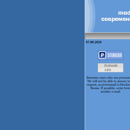
07.08.2026
Attention users who use protonm
We will not be able to answer y
request, as protonmail is blocke
Russia. If possible, write fro
another e-mail