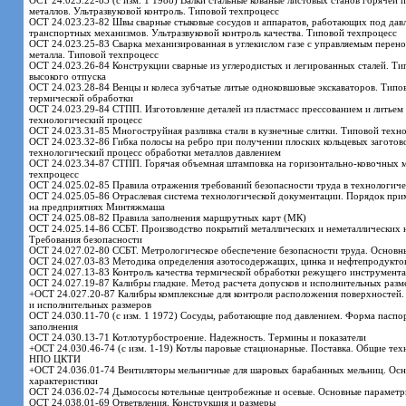
ОСТ 24.023.22-83 (с изм. 1 1988) Валки стальные кованые листовых станов горячей 
металлов. Ультразвуковой контроль. Типовой техпроцесс
ОСТ 24.023.23-82 Швы сварные стыковые сосудов и аппаратов, работающих под дав
транспортных механизмов. Ультразвуковой контроль качества. Типовой техпроцесс
ОСТ 24.023.25-83 Сварка механизированная в углекислом газе с управляемым перен
металла. Типовой техпроцесс
ОСТ 24.023.26-84 Конструкции сварные из углеродистых и легированных сталей. Ти
высокого отпуска
ОСТ 24.023.28-84 Венцы и колеса зубчатые литые одноковшовые экскаваторов. Типо
термической обработки
ОСТ 24.023.29-84 СТПП. Изготовление деталей из пластмасс прессованием и литьем
технологический процесс
ОСТ 24.023.31-85 Многоструйная разливка стали в кузнечные слитки. Типовой техн
ОСТ 24.023.32-86 Гибка полосы на ребро при получении плоских кольцевых заготов
технологический процесс обработки металлов давлением
ОСТ 24.023.34-87 СТПП. Горячая объемная штамповка на горизонтально-ковочных 
техпроцесс
ОСТ 24.025.02-85 Правила отражения требований безопасности труда в технологич
ОСТ 24.025.05-86 Отраслевая система технологической документации. Порядок пр
на предприятиях Минтяжмаша
ОСТ 24.025.08-82 Правила заполнения маршрутных карт (МК)
ОСТ 24.025.14-86 ССБТ. Производство покрытий металлических и неметаллических 
Требования безопасности
ОСТ 24.027.02-80 ССБТ. Метрологическое обеспечение безопасности труда. Основн
ОСТ 24.027.03-83 Методика определения азотосодержащих, цинка и нефтепродуктов
ОСТ 24.027.13-83 Контроль качества термической обработки режущего инструмента
ОСТ 24.027.19-87 Калибры гладкие. Метод расчета допусков и исполнительных разм
+ОСТ 24.027.20-87 Калибры комплексные для контроля расположения поверхностей.
и исполнительных размеров
ОСТ 24.030.11-70 (с изм. 1 1972) Сосуды, работающие под давлением. Форма паспор
заполнения
ОСТ 24.030.13-71 Котлотурбостроение. Надежность. Термины и показатели
+ОСТ 24.030.46-74 (с изм. 1-19) Котлы паровые стационарные. Поставка. Общие тех
НПО ЦКТИ
+ОСТ 24.036.01-74 Вентиляторы мельничные для шаровых барабанных мельниц. Осн
характеристики
ОСТ 24.036.02-74 Дымососы котельные центробежные и осевые. Основные параметр
ОСТ 24.038.01-69 Ответвления. Конструкция и размеры