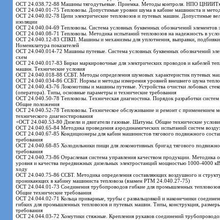
ОСТ 24.038.72-88 Машины тягодутьевые. Приемка. Методы контроля. НПО ЦНИИТ
ОСТ 24.040.01-75 Тепловозы. Допустимые уровни шума в кабине машиниста и метод
ОСТ 24.040.02-78 Цепи электрические тепловозов и путевых машин. Допустимые ве
изоляции
ОСТ 24.040.04-69 Тепловозы. Система условных буквенных обозначений элементов 
ОСТ 24.040.08-71 Тепловозы. Методика испытаний тепловозов на надежность в усло
ОСТ 24.040.12-83 СПКП. Машины и механизмы для уплотнения, выправки, подбивки 
Номенклатура показателей
ОСТ 24.040.014-72 Машины путевые. Система условных буквенных обозначений эле
схем
ОСТ 24.040.017-83 Бирки маркировочные для электрических проводов и кабелей теп
машин. Технические условия
ОСТ 24.040.018-88 ССБТ. Методы определения шумовых характеристик путевых ма
ОСТ 24.040.034-86 ССБТ. Нормы и методы измерения уровней внешнего шума тепло
ОСТ 24.040.43-76 Локомотивы и машины путевые. Устройства очистки лобовых стек
(оператора). Типы, основные параметры и технические требования
ОСТ 24.040.50-78 Тепловозы. Техническая диагностика. Порядок разработки систем
Общие положения
ОСТ 24.040.52-78 Тепловозы. Техническое обслуживание и ремонт с применением м
технического диагностирования
+ОСТ 24.040.53-80 Дизели и двигатели газовые. Шатуны. Общие технические услови
ОСТ 24.040.65-84 Методика проведения аэродинамических испытаний систем возду
ОСТ 24.040.67-85 Кондиционеры для кабин машинистов тягового подвижного состав
требования
ОСТ 24.040.68-85 Холодильники пищи для локомотивных бригад тягового подвижног
требования
ОСТ 24.040.73-86 Отраслевая система управления качеством продукции. Методика о
уровня и качества передвижных дизельных электростанций мощностью 1000-4000 к
ходу
ОСТ 24.040.75-86 ССБТ. Методика определения составляющих воздушного и структ
проникающих в кабину машиниста тепловоза (взамен РТМ 24.040.27-75)
ОСТ 24.044.01-73 Соединения трубопроводов гибкие для промышленных тепловозов
Общие технические требования
ОСТ 24.044.02-71 Кольца приварные, трубы с развальцовкой и наконечники соедине
гибких для промышленных тепловозов и путевых машин. Типы, конструкция, размеры
требования
ОСТ 24.044.03-72 Хомутики стяжные. Крепления рукавов соединений трубопроводов