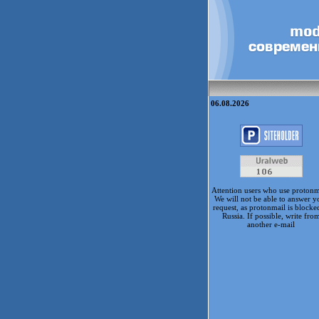
06.08.2026
Attention users who use protonm
We will not be able to answer y
request, as protonmail is blocke
Russia. If possible, write fro
another e-mail