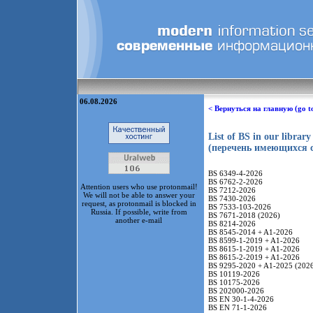
06.08.2026
< Вернуться на главную (go t
List of BS in our librar
(перечень имеющихся ст
BS 6349-4-2026
BS 6762-2-2026
Attention users who use protonmail!
BS 7212-2026
We will not be able to answer your
BS 7430-2026
request, as protonmail is blocked in
BS 7533-103-2026
Russia. If possible, write from
BS 7671-2018 (2026)
another e-mail
BS 8214-2026
BS 8545-2014 + A1-2026
BS 8599-1-2019 + A1-2026
BS 8615-1-2019 + A1-2026
BS 8615-2-2019 + A1-2026
BS 9295-2020 + A1-2025 (202
BS 10119-2026
BS 10175-2026
BS 202000-2026
BS EN 30-1-4-2026
BS EN 71-1-2026