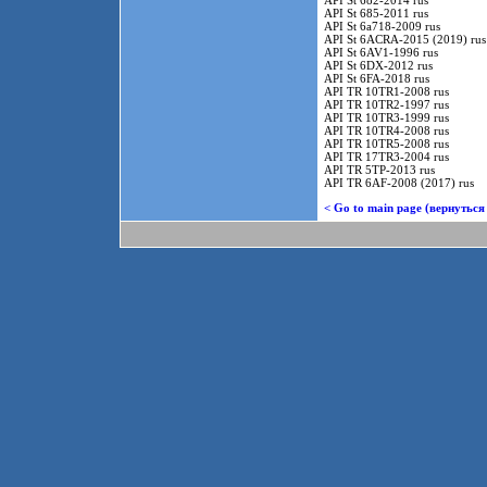
API St 682-2014 rus
API St 685-2011 rus
API St 6a718-2009 rus
API St 6ACRA-2015 (2019) rus
API St 6AV1-1996 rus
API St 6DX-2012 rus
API St 6FA-2018 rus
API TR 10TR1-2008 rus
API TR 10TR2-1997 rus
API TR 10TR3-1999 rus
API TR 10TR4-2008 rus
API TR 10TR5-2008 rus
API TR 17TR3-2004 rus
API TR 5TP-2013 rus
API TR 6AF-2008 (2017) rus
< Go to main page (вернуться