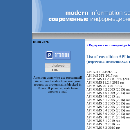
06.08.2026
< Вернуться на главную (go t
List of rus edition API i
(перечень имеющихся 
API Bull 16J-1992 rus
API Bull 5T1-2017 rus
Attention users who use protonmail!
API MPMS 11.2.2M 1986 (2012
We will not be able to answer your
API MPMS 11.2.4 2019 rus
request, as protonmail is blocked in
API MPMS 20.3 2013 rus
Russia. If possible, write from
API MPMS 4.2 2003 (2015) rus
another e-mail
API MPMS 4.6 1999 (2013) rus
API MPMS 4.8 2013 rus
API MPMS 5.1 2005 (2016) rus
API MPMS 5.2 2005 (2015) rus
API MPMS 5.3 2005 (2014) rus
API MPMS 5.4 2005 (2015) rus
API MPMS 5.6 2002 (2013) rus
API MPMS 5.8 2011 (2014) rus
API MPMS 8.1 2019 rus
API MPMS 8.2 2016 rus
API MPMS 8.3-2019 rus