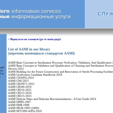
< Вернуться на главную (go to main page)
List of AAMI in our library
(перечень имеющихся стандартов AAMI)
AAMI Basic Concepts in Sterilization Processes Verifcation, Validation, And Qualifcation
AAMI Basic Concepts in Validation and Qualification of Cleaning and Sterilization Proces
ail!
Devices 2021
our
AAMI Building for the Future Construction and Renovation of Sterile Processing Faciliti
d in
AAMI Certifcation Candidate Handbook 2018
m
AAMI CN3(PS)-2014
AAMI CN6-2015
AAMI CR34971-2022
AAMI CR500-2019
AAMI CR510-2021
AAMI CR513-2024
AAMI CR515-2025
AAMI Dialysis Water and Dialysate Recommendations - A User Guide 2014
AAMI DPM5-2007
AAMI HDR-1998
AAMI HE48-1993 (2000)
AAMI HIT1000-4(PS)-2020