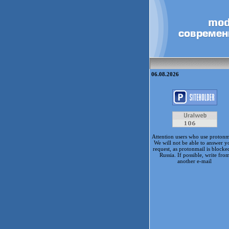
06.08.2026
Attention users who use protonm
We will not be able to answer y
request, as protonmail is blocke
Russia. If possible, write fro
another e-mail