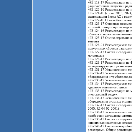
+РБ-119-17 Рекомендации по п
радиоактивных веществ и ради
+РБ-120-16 Рекомендации по 
+РБ-121-16 (с изм. 2019, 202
эксплуатации блока АС с реак
+РБ-122-16 Оценка безопасно
+РБ-123-17 Основные рекоменд
атомной станции при исходны
+РБ-124-16 Рекомендации по 
объекта использования атомно
+РБ-125-17 Оценка взрывопож
топлива
+РБ-126-21 Рекомендуемые ме
допустимых сбросов радиоакт
+РБ-127-17 Состав и содержа
материалов
+РБ-128-17 Рекомендации по 
+РБ-129-17 Рекомендации по 
эксплуатирующих организация
+РБ-131-17 Установление и м
+РБ-132-17 Установление и м
оборудования и трубопроводо
+РБ-133-17 Установление и м
+РБ-134-17 Рекомендуемые ме
ядерного топливного цикла
+РБ-135-17 Рекомендации по м
атмосферный воздух
+РБ-136-17 Установление и ме
оборудования атомных станци
+РБ-137-17 Состав и содержан
2005, РД 04-02-2001)
+РБ-138-17 Установление и м
приборов и автоматики атомн
+РБ-139-17 Состав и содержан
жидких радиоактивных отход
+РБ-140-17 Системы аварийно
реакторами. Общие рекоменда