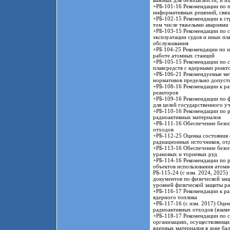
важных для безопасности, и и
+РБ-101-16 Рекомендации по 
информативных решений, связ
+РБ-102-15 Рекомендации к ст
том числе тяжелыми авариями
+РБ-103-15 Рекомендации по с
эксплуатации судов и иных пл
обслуживания
+РБ 104-25 Рекомендации по и
работе атомных станций
+РБ-105-15 Рекомендации по с
плавсредств с ядерными реакт
+РБ-106-21 Рекомендуемые мет
нормативов предельно допуст
+РБ-108-16 Рекомендации к ра
реакторов
+РБ-109-16 Рекомендации по 
для целей государственного у
+РБ-110-16 Рекомендации по р
радиоактивных материалов
+РБ-111-16 Обеспечение безо
отходов
+РБ-112-25 Оценка состояния 
радиационных источников, отд
+РБ-113-16 Обеспечение безоп
урановых и ториевых руд
+РБ-114-16 Рекомендации по р
объектов использования атомн
РБ-115-24 (с изм. 2024, 2025
документов по физической защ
уровней физической защиты р
+РБ-116-17 Рекомендации к ра
ядерного топлива
+РБ-117-16 (с изм. 2017) Оце
радиоактивных отходов (взаме
+РБ-118-17 Рекомендации по с
организациях, осуществляющи
ядерных материалов в зоне ба