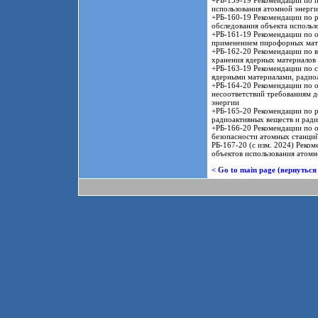
+РБ-159-19 Рекомендации по 
использования атомной энерг
+РБ-160-19 Рекомендации по 
обследования объекта использ
+РБ-161-19 Рекомендации по 
применением пирофорных мате
+РБ-162-20 Рекомендации по в
хранения ядерных материалов
+РБ-163-19 Рекомендации по 
ядерными материалами, радио
+РБ-164-20 Рекомендации по о
несоответствий требованиям д
энергии
+РБ-165-20 Рекомендации по р
радиоактивных веществ и ради
+РБ-166-20 Рекомендации по о
безопасности атомных станци
РБ-167-20 (с изм. 2024) Реко
объектов использования атомн
< Go to main page (вернуться