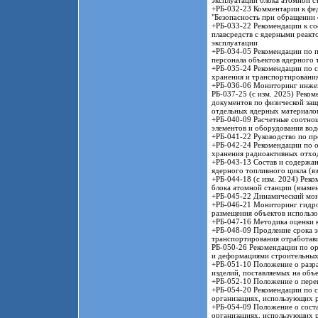
эксплуатации блока атомной с
+РБ-032-23 Комментарии к фед
"Безопасность при обращении
+РБ-033-22 Рекомендации к со
плавсредств с ядерными реакт
эксплуатации
+РБ-034-05 Рекомендации по 
персонала объектов ядерного 
+РБ-035-24 Рекомендации по с
хранения и транспортировани
+РБ-036-06 Мониторинг инжен
РБ-037-25 (с изм. 2025) Реко
документов по физической защ
отдельных ядерных материало
+РБ-040-09 Расчетные соотнош
элементов и оборудования во
+РБ-041-22 Руководство по пр
+РБ-042-24 Рекомендации по 
хранения радиоактивных отхо
+РБ-043-13 Состав и содержан
ядерного топливного цикла (в
+РБ-044-18 (с изм. 2024) Реко
блока атомной станции (взаме
+РБ-045-22 Динамический мон
+РБ-046-21 Мониторинг гидро
размещения объектов использо
+РБ-047-16 Методика оценки к
+РБ-048-09 Продление срока 
транспортирования отработав
РБ-050-26 Рекомендации по ор
и деформациями строительных
+РБ-051-10 Положение о разра
изделий, поставляемых на объ
+РБ-052-10 Положение о пере
+РБ-054-20 Рекомендации по с
организациях, использующих 
+РБ-054-09 Положение о соста
организациях, использующих 