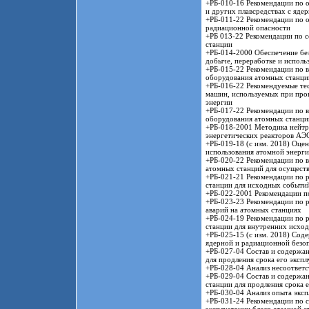
+РБ-010-16 Рекомендации по 
и других плавсредствах с яде
+РБ-011-22 Рекомендации по 
радиационной опасности
+РБ 013-22 Рекомендации по с
станции
+РБ-014-2000 Обеспечение бе
добыче, переработке и исполь
+РБ-015-22 Рекомендации по 
оборудования атомных станци
+РБ-016-22 Рекомендуемые те
машин, используемых при пров
энергии
+РБ-017-22 Рекомендации по 
оборудования атомных станци
+РБ-018-2001 Методика нейтр
энергетических реакторов АЭ
+РБ-019-18 (с изм. 2018) Оце
использования атомной энерг
+РБ-020-22 Рекомендации по в
атомных станций для осущест
+РБ-021-21 Рекомендации по р
станции для исходных событи
+РБ-022-2001 Рекомендации по
+РБ-023-23 Рекомендации по р
аварий на атомных станциях
+РБ-024-19 Рекомендации по р
станции для внутренних исхо
+РБ-025-15 (с изм. 2018) Сод
ядерной и радиационной безоп
+РБ-027-04 Состав и содержан
для продления срока его эксп
+РБ-028-04 Анализ несоответ
+РБ-029-04 Состав и содержан
станции для продления срока 
+РБ-030-04 Анализ опыта эксп
+РБ-031-24 Рекомендации по с