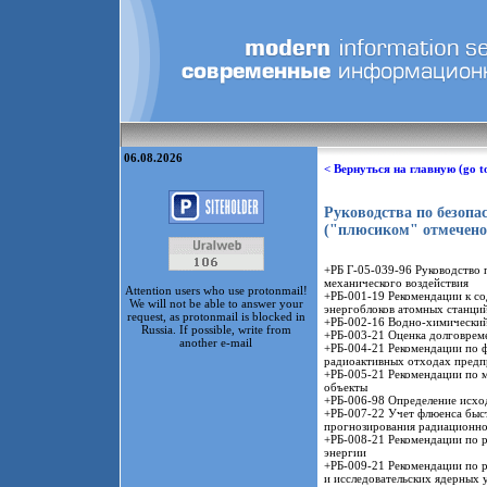
06.08.2026
< Вернуться на главную (go t
Руководства по безопа
("плюсиком" отмечено
+РБ Г-05-039-96 Руководство 
механического воздействия
Attention users who use protonmail!
+РБ-001-19 Рекомендации к с
We will not be able to answer your
энергоблоков атомных станций
request, as protonmail is blocked in
+РБ-002-16 Водно-химический 
Russia. If possible, write from
+РБ-003-21 Оценка долговрем
another e-mail
+РБ-004-21 Рекомендации по 
радиоактивных отходах предп
+РБ-005-21 Рекомендации по м
объекты
+РБ-006-98 Определение исхо
+РБ-007-22 Учет флюенса быс
прогнозирования радиационно
+РБ-008-21 Рекомендации по р
энергии
+РБ-009-21 Рекомендации по р
и исследовательских ядерных 