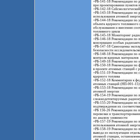
+РБ-141-18 Рекомендации по р
при проектировании пунктов 
+РБ-142-18 Сейсмологический
+РБ-143-18 Рекомендации по р
использования атомной энерг
+РБ-144-18 Рекомендации по у
объекта ядерного топливного 
обслуживания и внесению соо
топливного цикла
+РБ-145-18 Мониторинг радиа
+РБ-146-18 Рекомендации по 
консервации особых радиоакт
+РБ-147-18 Самооценка экспл
безопасности исследовательск
+РБ-148-18 Рекомендации по о
контроля ядерных материалов
+РБ-149-18 Рекомендации по 
+РБ-150-18 Рекомендации по 
в проекте атомных станций с 
+РБ-151-19 Рекомендации по 
ядерного топлива
+РБ-152-18 Комментарии к фе
атомных станций (НП-001-15)
+РБ-153-18 Рекомендации по о
атомной энергии
+РБ-154-19 Рекомендации по 
сложнодетектируемых радиону
+РБ-155-20 Рекомендации по п
подтверждения их соответстви
+РБ 156-26 Рекомендации по п
перевозки и транспортировани
по анализу уязвимости
+РБ-157-19 Рекомендации по 
использования атомной энерг
+РБ-158-19 Рекомендации по 
вывода из эксплуатации отдел
атомной станции, остановленн