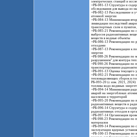
электрических станций и иссл
+РБ-081-13 Структура и содер
обследования для вывода из э
+РБ-082-13 Расследование и у
атомной энергии
+РБ-084-13 Минимизация втор
ликвидации последствий авари
транспортных схем и пунктов 
+РБ-085-21 Рекомендации по 
выбросов радиоактивных веще
веществ в водные объекты
+РБ-086-13 Рекомендации по 
отходами
+РБ-087-13 Рекомендации к п
энергии
+РБ 088-26 Рекомендации по 
разрушением" для контура теп
+РБ 090-26 Рекомендации по п
транспортировании радиоакти
+РБ-091-13 Оценка текущего у
+РБ-092-21 Рекомендации по 
тепловыделяющих сборок в го
РБ-093-20 (с изм. 2021, 2024
топлива водо-водяных энергет
+РБ-094-14 Минимизация радиа
аварий на энергоблоках атомн
населения и территорий
+РБ-095-20 Рекомендации по п
радиоактивных веществ и рад
+РБ-096-14 Структура и содер
радиоактивных отходов в орг
+РБ-097-14 Организация пров
+РБ 098-23 Рекомендации по п
материалов
+РБ-099-14 Рекомендации по с
эксплуатации ядерных установ
+РБ-100-15 Рекомендации по п