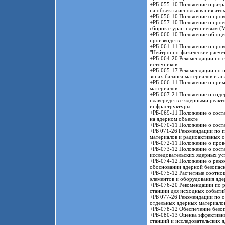
+РБ-055-10 Положение о разра
на объекты использования ато
+РБ-056-10 Положение о прове
+РБ-057-10 Положение о прое
сборок с уран-плутониевым (
+РБ-060-10 Положение об оце
производств
+РБ-061-11 Положение о пров
"Нейтронно-физические расче
+РБ-064-20 Рекомендации по 
источников
+РБ-065-17 Рекомендации по п
зонах баланса материалов и ан
+РБ-066-11 Положение о приме
материалов
+РБ-067-21 Положение о соде
плавсредств с ядерными реакт
инфраструктуры
+РБ-069-11 Положение о соста
на ядерном объекте
+РБ-070-11 Положение о соста
+РБ 071-26 Рекомендации по 
материалов и радиоактивных о
+РБ-072-11 Положение о пров
+РБ-073-12 Положение о сост
исследовательских ядерных ус
+РБ-074-12 Положение о реко
обосновании ядерной безопас
+РБ-075-12 Расчетные соотнош
элементов и оборудования яде
+РБ-076-20 Рекомендации по р
станции для исходных событи
+РБ 077-26 Рекомендации по 
отдельных ядерных материало
+РБ-078-12 Обеспечение безоп
+РБ-080-13 Оценка эффективн
станций и исследовательских 