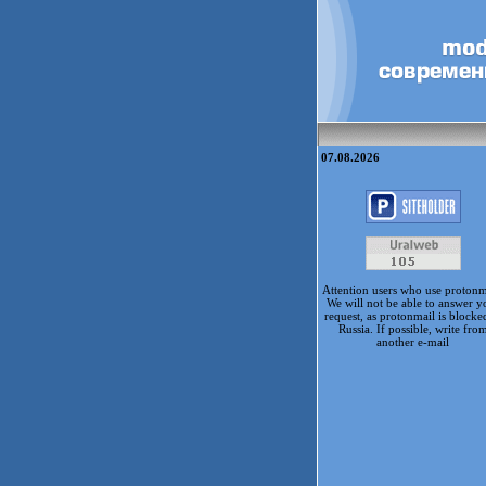
07.08.2026
Attention users who use protonm
We will not be able to answer y
request, as protonmail is blocke
Russia. If possible, write fro
another e-mail