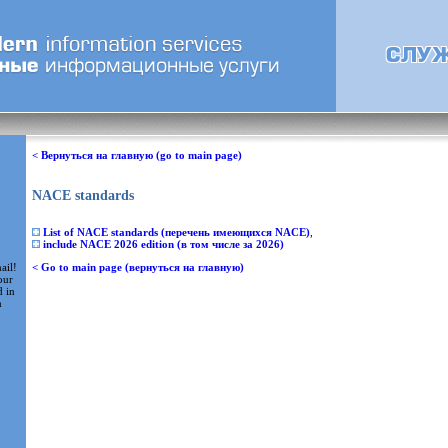
< Вернуться на главную (go to main page)
NACE standards
List of NACE standards (перечень имеющихся NACE)
,
include NACE 2026 edition (в том числе за 2026)
ail!
< Go to main page (вернуться на главную)
our
d in
m