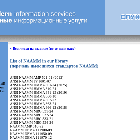
< Вернуться на главную (go to main page)
List of NAAMM in our library
(перечень имеющихся стандартов NAAMM)
ANSI NAAMM AMP 521-01 (2012)
ANSI NAAMM FP 1001-07
ail!
ANSI NAAMM HMMA 801-24 (2025)
our
ANSI NAAMM HMMA 840-24
d in
ANSI NAAMM HMMA 841-13 (2019)
m
ANSI NAAMM HMMA 860-18
ANSI NAAMM HMMA 862-23
ANSI NAAMM HMMA 863-24
ANSI NAAMM HMMA 866-12 (2018)
ANSI NAAMM MBG 531-24
ANSI NAAMM MBG 532-24
ANSI NAAMM MBG 533-21
ANSI NAAMM MBG 534-24
NAAMM AMP 510-92
NAAMM DEMA 111900-09
NAAMM DEMA 111950-09
NAAMM DEMA 111970-12