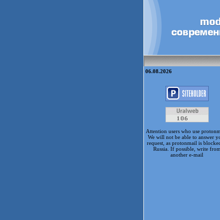
06.08.2026
Attention users who use protonm
We will not be able to answer y
request, as protonmail is blocke
Russia. If possible, write fro
another e-mail