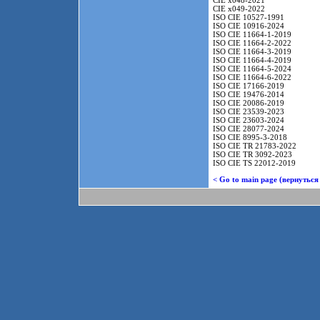
CIE x048-2021
CIE x049-2022
ISO CIE 10527-1991
ISO CIE 10916-2024
ISO CIE 11664-1-2019
ISO CIE 11664-2-2022
ISO CIE 11664-3-2019
ISO CIE 11664-4-2019
ISO CIE 11664-5-2024
ISO CIE 11664-6-2022
ISO CIE 17166-2019
ISO CIE 19476-2014
ISO CIE 20086-2019
ISO CIE 23539-2023
ISO CIE 23603-2024
ISO CIE 28077-2024
ISO CIE 8995-3-2018
ISO CIE TR 21783-2022
ISO CIE TR 3092-2023
ISO CIE TS 22012-2019
< Go to main page (вернуться