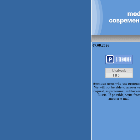
07.08.2026
Attention users who use protonm
We will not be able to answer y
request, as protonmail is blocke
Russia. If possible, write fro
another e-mail