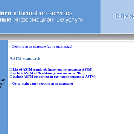
< Вернуться на главную (go to main page)
ASTM standards
List of ASTM standards (перечень имеющихся ASTM)
,
include ASTM 2026 edition (в том числе за 2026)
,
include ASTM rus edition (в том числе переводы ASTM)
ail!
our
< Go to main page (вернуться на главную)
d in
m